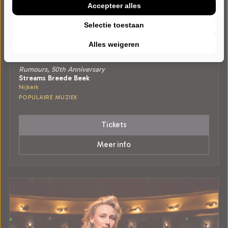
Accepteer alles
Selectie toestaan
Alles weigeren
ZATERDAG 6 FEBRUARI 2027 • 20:15 UUR
70s unplugged
Rumours, 50th Anniversary
Streams Breede Beek
Nijkerk
POPULAIRE MUZIEK
Tickets
Meer info