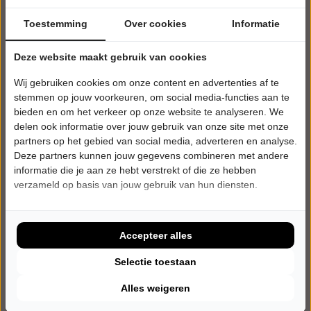
Toestemming
Over cookies
Informatie
Deze website maakt gebruik van cookies
Wij gebruiken cookies om onze content en advertenties af te
stemmen op jouw voorkeuren, om social media-functies aan te
bieden en om het verkeer op onze website te analyseren. We
delen ook informatie over jouw gebruik van onze site met onze
partners op het gebied van social media, adverteren en analyse.
Deze partners kunnen jouw gegevens combineren met andere
informatie die je aan ze hebt verstrekt of die ze hebben
verzameld op basis van jouw gebruik van hun diensten.
DINSDAG 10 NOVEMBER 2026 • 20:30 UUR
Marlon Kicken
Maestro
CC Palethe
Accepteer alles
Overpelt
CABARET
Selectie toestaan
Alles weigeren
Tickets