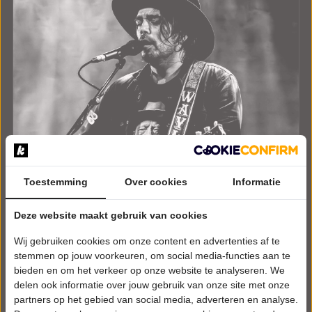
Toestemming
Over cookies
Informatie
VRIJDAG 18 DECEMBER 2026 • 20:15 UUR
Deze website maakt gebruik van cookies
Waylon
Wij gebruiken cookies om onze content en advertenties af te
Time Jumper
Cultureel Centrum De Skâns
stemmen op jouw voorkeuren, om social media-functies aan te
Gorredijk
bieden en om het verkeer op onze website te analyseren. We
POPULAIRE MUZIEK
delen ook informatie over jouw gebruik van onze site met onze
partners op het gebied van social media, adverteren en analyse.