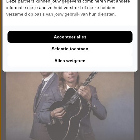
Deze partners kunnen jouw gegevens combineren met andere
Tickets
informatie die je aan ze hebt verstrekt of die ze hebben
verzameld op basis van jouw gebruik van hun diensten.
Meer info
Accepteer alles
Selectie toestaan
Alles weigeren