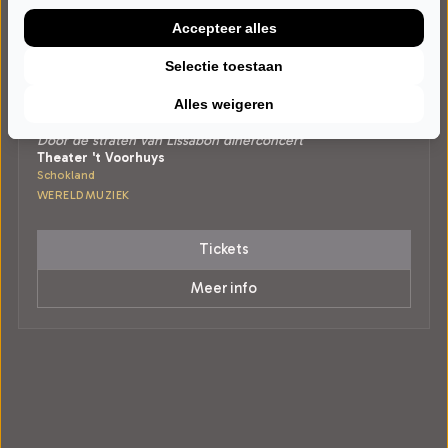
Accepteer alles
Selectie toestaan
VRIJDAG 14 AUGUSTUS 2026 • 18:30 UUR
Alles weigeren
FADOpelos2
Door de straten van Lissabon dinerconcert
Theater 't Voorhuys
Schokland
WERELDMUZIEK
Tickets
Meer info