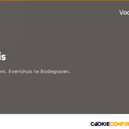
Voo
is
ent. Evertshuis te Bodegraven.