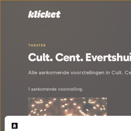
Sla navigatie over
THEATER
Cult. Cent. Evertshu
Alle aankomende voorstellingen in Cult. C
1 aankomende voorstelling.