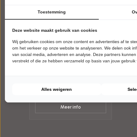
Toestemming
Ov
Deze website maakt gebruik van cookies
Wij gebruiken cookies om onze content en advertenties af te s
DONDERDAG 10 DECEMBER 2026 •
om het verkeer op onze website te analyseren. We delen ook inf
20:00 UUR
The Lasses
van social media, adverteren en analyse. Deze partners kunnen
verstrekt of die ze hebben verzameld op basis van jouw gebruik
A Celtic Winter
Cult. Cent. Evertshuis
Bodegraven
WERELDMUZIEK
Alles weigeren
Sele
Tickets
Meer info