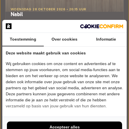
WOENSDAG 28 OKTOBER 2026 • 20:15 UUR
Nabil
Daar is hij weer!
Theater aan de Schie
Schiedam
Try-out
Toestemming
Over cookies
Informatie
CABARET
Deze website maakt gebruik van cookies
Tickets
Wij gebruiken cookies om onze content en advertenties af te
stemmen op jouw voorkeuren, om social media-functies aan te
Meer info
bieden en om het verkeer op onze website te analyseren. We
delen ook informatie over jouw gebruik van onze site met onze
partners op het gebied van social media, adverteren en analyse.
Deze partners kunnen jouw gegevens combineren met andere
informatie die je aan ze hebt verstrekt of die ze hebben
verzameld op basis van jouw gebruik van hun diensten.
Accepteer alles