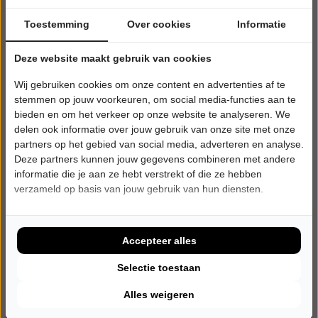
Toestemming
Over cookies
Informatie
Deze website maakt gebruik van cookies
Wij gebruiken cookies om onze content en advertenties af te
stemmen op jouw voorkeuren, om social media-functies aan te
bieden en om het verkeer op onze website te analyseren. We
delen ook informatie over jouw gebruik van onze site met onze
partners op het gebied van social media, adverteren en analyse.
Deze partners kunnen jouw gegevens combineren met andere
informatie die je aan ze hebt verstrekt of die ze hebben
verzameld op basis van jouw gebruik van hun diensten.
WOENSDAG 23 DECEMBER 2026 • 20:15 UUR
The Lasses
A Celtic Winter
Theaterkerk Hemels
Accepteer alles
Twisk
WERELDMUZIEK
Selectie toestaan
Alles weigeren
Tickets