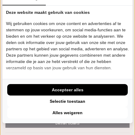
Atlas Theater
FEB
Emmen
Deze website maakt gebruik van cookies
Laatste Tickets
Wij gebruiken cookies om onze content en advertenties af te
stemmen op jouw voorkeuren, om social media-functies aan te
bieden en om het verkeer op onze website te analyseren. We
ZA
20:15 uur
delen ook informatie over jouw gebruik van onze site met onze
6
partners op het gebied van social media, adverteren en analyse.
C.c. vanBeresteyn
Deze partners kunnen jouw gegevens combineren met andere
FEB
Veendam
informatie die je aan ze hebt verstrekt of die ze hebben
verzameld op basis van jouw gebruik van hun diensten.
Bestel tickets
Accepteer alles
VR
20:15 uur
12
De Lievekamp
Selectie toestaan
FEB
Oss
Alles weigeren
Bestel tickets