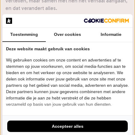
vertellen, maar samen met hen het verhaal aangaan,
en dat verandert alles.
Daarom delen Cor en Robbert het podium met de
Iraanse multi-instrumentalist en daf-virtuoos Farid
Toestemming
Over cookies
Informatie
Sheek en de Iraanse zanger, ud- en tarspeler Reza
Mirjalali. Sheek speelde eerder met het Residentie
Deze website maakt gebruik van cookies
Orkest, het Noordpool Orkest, Gordafarid en Bert
Visscher; Mirjalali won meerdere internationale
Wij gebruiken cookies om onze content en advertenties af te
componistenprijzen en verbindt oost en west met
stemmen op jouw voorkeuren, om social media-functies aan te
bieden en om het verkeer op onze website te analyseren. We
zijn muziek. Burger Koekoek zelf stond in 2024 op
delen ook informatie over jouw gebruik van onze site met onze
nummer 5 in de Trouw Duurzame 100 en werd in 2025
partners op het gebied van social media, adverteren en analyse.
opnieuw genomineerd. Verwacht een theatraal en
Deze partners kunnen jouw gegevens combineren met andere
muzikaal spektakel waarin de complexiteit en de
informatie die je aan ze hebt verstrekt of die ze hebben
fundamentele oneerlijkheid van de klimaatcrisis op
verzameld op basis van jouw gebruik van hun diensten.
een totaal nieuwe en inclusieve manier verteld
worden.
Accepteer alles
Zang, gitaren & toetsen: Cor Burger | fysiek spel,