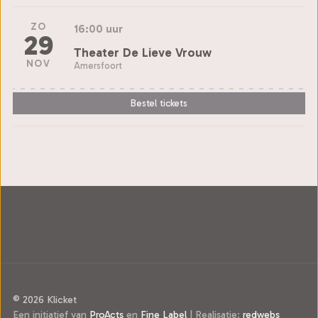
ZO
16:00 uur
29
Theater De Lieve Vrouw
NOV
Amersfoort
Bestel tickets
© 2026 Klicket
Een initiatief van
ProActs
en
Fine Label
|
Realisatie:
redwebs