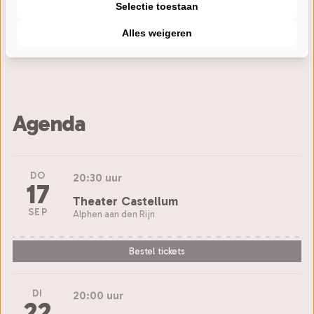
Selectie toestaan
saxen, klarinet, bas & percussie: Robbert Koekoek |
multi-instrumentalist: Farid Sheek | zang, ud & tar:
Alles weigeren
Reza Mirjalali
Agenda
DO
20:30 uur
17
Theater Castellum
SEP
Alphen aan den Rijn
Bestel tickets
DI
20:00 uur
22