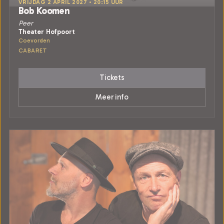
VRIJDAG 2 APRIL 2027 • 20:15 UUR
Bob Koomen
Peer
Theater Hofpoort
Coevorden
CABARET
Tickets
Meer info