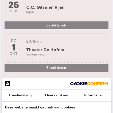
26
C.C. Gilze en Rijen
SEP
Rijen
Bestel tickets
DO
20:15 uur
1
Theater De Hofnar
OKT
Valkenswaard
Bestel tickets
ZA
20:30 uur
3
Chassé Theater
Toestemming
Over cookies
Informatie
OKT
Breda
Deze website maakt gebruik van cookies
Bestel tickets