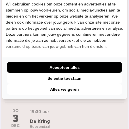
Wij gebruiken cookies om onze content en advertenties af te
stemmen op jouw voorkeuren, om social media-functies aan te
WO
20:15 uur
bieden en om het verkeer op onze website te analyseren. We
4
delen ook informatie over jouw gebruik van onze site met onze
Schouwburg Venray
partners op het gebied van social media, adverteren en analyse.
NOV
Venray
Deze partners kunnen jouw gegevens combineren met andere
informatie die je aan ze hebt verstrekt of die ze hebben
Bestel tickets
verzameld op basis van jouw gebruik van hun diensten.
VR
20:15 uur
6
Accepteer alles
Kattendans
NOV
Selectie toestaan
Bergeijk
Alles weigeren
Bestel tickets
DO
19:30 uur
3
De Kring
DEC
Roosendaal