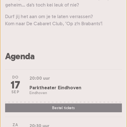
geheim… da’s toch kei leuk of nie?
Durf jij het aan om je te laten verrassen?
Kom naar De Cabaret Club, ‘Op z’n Brabants’!
Agenda
DO
20:00 uur
17
Parktheater Eindhoven
SEP
Eindhoven
Bestel tickets
ZA
20:30 uur