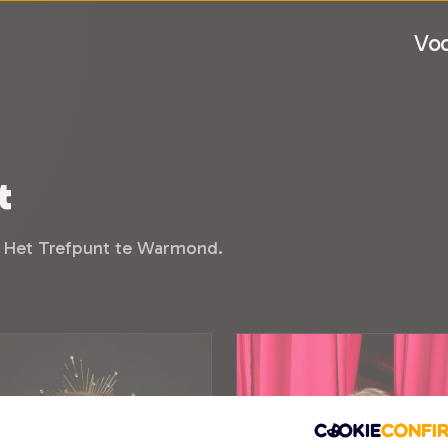
Voo
t
r Het Trefpunt te Warmond.