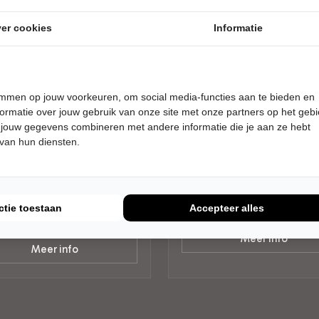
er cookies
Informatie
temmen op jouw voorkeuren, om social media-functies aan te bieden en
DAG 13 MAART 2027 • 20:30
VRIJDAG 16 APRIL 2027 • 20:30
ormatie over jouw gebruik van onze site met onze partners op het geb
Kor Hoebe
t Companjen
 jouw gegevens combineren met andere informatie die je aan ze hebt
Korrelatie
 van hun diensten.
 dat hardop?
Theater Het Trefpunt
er Het Trefpunt
Warmond
ond
CABARET
RET
ctie toestaan
Accepteer alles
Laatste Tickets
Tickets
Meer info
Meer info