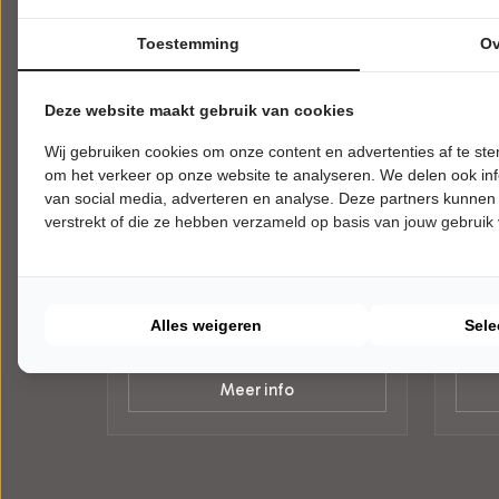
Toestemming
Ov
Deze website maakt gebruik van cookies
Wij gebruiken cookies om onze content en advertenties af te s
ZATERDAG 9 JANUARI 2027 • 20:30
ZATER
om het verkeer op onze website te analyseren. We delen ook inf
UUR
UUR
O'DREAMS
Beri
van social media, adverteren en analyse. Deze partners kunnen
verstrekt of die ze hebben verzameld op basis van jouw gebruik
Galway
Zei ik
Theater Het Trefpunt
Theat
Warmond
Warm
POPULAIRE MUZIEK
CABA
Alles weigeren
Sele
Tickets
Meer info