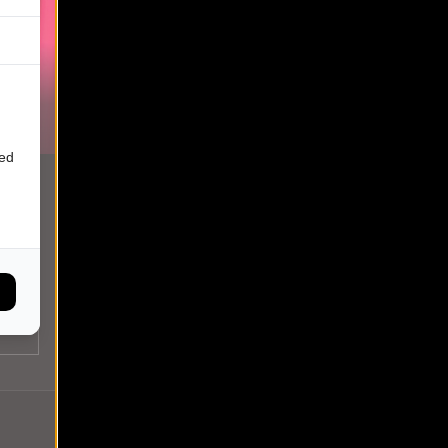
 UUR
ied