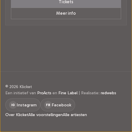
Tickets
Meer info
© 2026 Klicket
Een initiatief van
ProActs
en
Fine Label
|
Realisatie:
redwebs
Instagram
Facebook
IG
FB
Over Klicket
Alle voorstellingen
Alle artiesten