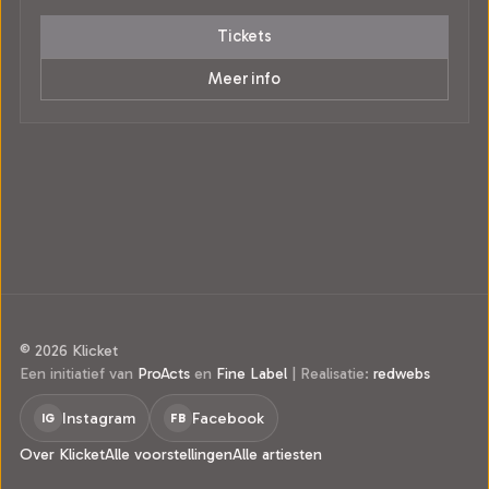
Tickets
Meer info
© 2026 Klicket
Een initiatief van
ProActs
en
Fine Label
|
Realisatie:
redwebs
Instagram
Facebook
IG
FB
Over Klicket
Alle voorstellingen
Alle artiesten