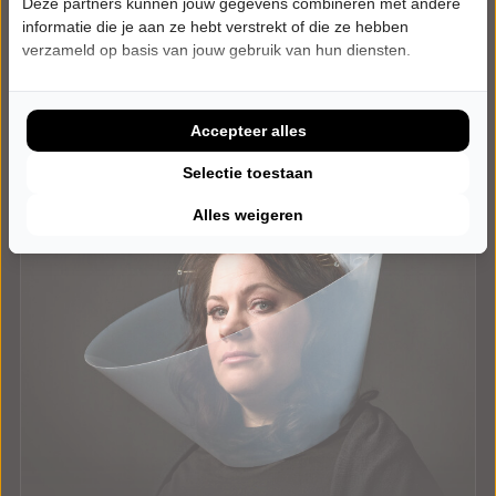
Deze partners kunnen jouw gegevens combineren met andere
Laatste Tickets
informatie die je aan ze hebt verstrekt of die ze hebben
verzameld op basis van jouw gebruik van hun diensten.
Meer info
Accepteer alles
Selectie toestaan
Alles weigeren