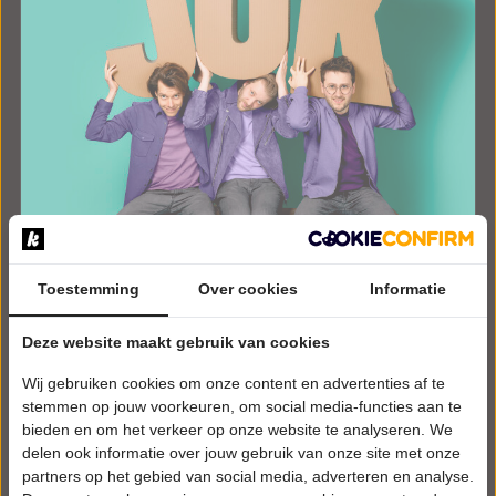
Toestemming
Over cookies
Informatie
ZATERDAG 3 OKTOBER 2026 • 20:30 UUR
Deze website maakt gebruik van cookies
Jeroens Clan
Wij gebruiken cookies om onze content en advertenties af te
JUK
't Tejaterke
stemmen op jouw voorkeuren, om social media-functies aan te
Best
bieden en om het verkeer op onze website te analyseren. We
CABARET
delen ook informatie over jouw gebruik van onze site met onze
partners op het gebied van social media, adverteren en analyse.