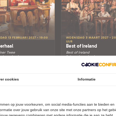
DAG 13 FEBRUARI 2027 • 19:00
WOENSDAG 3 MAART 2027 • 20
UUR
erhaal
Best of Ireland
iner Twee
Best of Ireland
uwburg Lochem
Schouwburg Lochem
m
Lochem
MEEN
POPULAIRE MUZIEK
er cookies
Informatie
Tickets
Tickets
Meer info
Meer info
temmen op jouw voorkeuren, om social media-functies aan te bieden en
ormatie over jouw gebruik van onze site met onze partners op het geb
 jouw gegevens combineren met andere informatie die je aan ze hebt