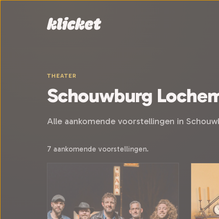
Sla navigatie over
THEATER
Schouwburg Loche
Alle aankomende voorstellingen in Schou
7 aankomende voorstellingen.