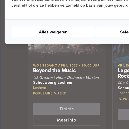
verstrekt of die ze hebben verzameld op basis van jouw gebruik
Alles weigeren
Sele
WOENSDAG 7 APRIL 2027 • 20:00 UUR
VRIJD
Beyond the Music
Lege
Roc
U2 Greatest Hits - Orchestra Version
Schouwburg Lochem
80's &
Lochem
Scho
Loche
POPULAIRE MUZIEK
POPUL
Tickets
Meer info