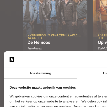
DONDERDAG 10 DECEMBER 2026 •
ZATER
20:00 UUR
UUR
De Heinoos
Op v
Hønkeren
Dahld
Schouwburg Lochem
Scho
Lochem
Loche
POPULAIRE MUZIEK
ALGE
Toestemming
Ov
Tickets
Meer info
Deze website maakt gebruik van cookies
Wij gebruiken cookies om onze content en advertenties af te s
om het verkeer op onze website te analyseren. We delen ook inf
van social media, adverteren en analyse. Deze partners kunnen