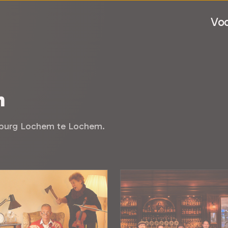
Voo
m
wburg Lochem te Lochem.