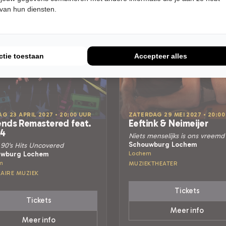
 van hun diensten.
ctie toestaan
Accepteer alles
AG 23 APRIL 2027 • 20:00 UUR
ZATERDAG 29 MEI 2027 • 20:00
nds Remastered feat.
Eeftink & Neimeijer
k4
Niets menselijks is ons vreemd
Schouwburg Lochem
 90's Hits Uncovered
uwburg Lochem
Lochem
m
MUZIEKTHEATER
AIRE MUZIEK
Tickets
Tickets
Meer info
Meer info