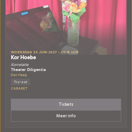
WOENSDAG 23 JUNI 2027 • 20:15 UUR
Kor Hoebe
Korrelatie
Theater Diligentia
Den Haag
Try-out
CABARET
Tickets
Meer info