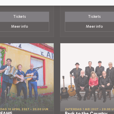
D
POPULAIRE MUZIEK
Tickets
Tickets
Meer info
Meer info
DAG 10 APRIL 2027 • 20:00 UUR
ZATERDAG 1 MEI 2027 • 20:00 
REAMS
Back to the Country