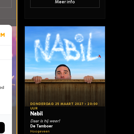
Meer info
ied
0:00
DONDERDAG 25 MAART 2027 • 20:00
UUR
Nabil
co
Daar is hij weer!
De Tamboer
Hoogeveen