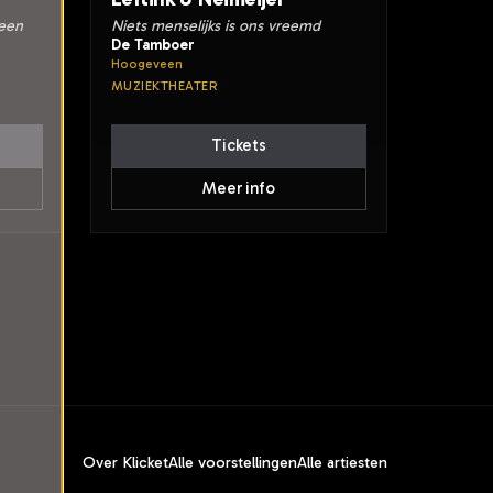
teen
Niets menselijks is ons vreemd
De Tamboer
Hoogeveen
MUZIEKTHEATER
Tickets
Meer info
Over Klicket
Alle voorstellingen
Alle artiesten