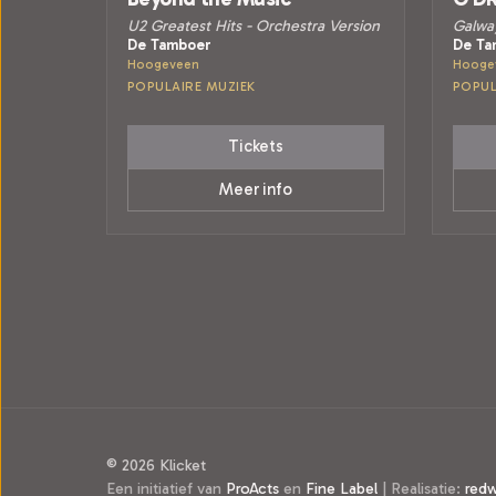
U2 Greatest Hits - Orchestra Version
Galwa
De Tamboer
De Ta
Hoogeveen
Hooge
POPULAIRE MUZIEK
POPUL
Tickets
Meer info
© 2026 Klicket
Een initiatief van
ProActs
en
Fine Label
|
Realisatie:
red