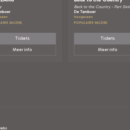
y
Back to the Country - Part Six
mboer
De Tamboer
veen
Hoogeveen
AIRE MUZIEK
POPULAIRE MUZIEK
Tickets
Tickets
Meer info
Meer info
webs