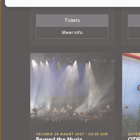
POPULAIRE MUZIEK
JEUG
Tickets
Meer info
VRIJDAG 26 MAART 2027 • 20:00 UUR
ZATER
Beyond the Music
O'D