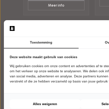
Meer info
Toestemming
Ov
Deze website maakt gebruik van cookies
Wij gebruiken cookies om onze content en advertenties af te s
om het verkeer op onze website te analyseren. We delen ook inf
van social media, adverteren en analyse. Deze partners kunnen
verstrekt of die ze hebben verzameld op basis van jouw gebruik
DONDERDAG 11 FEBRUARI 2027 •
ZATER
20:00 UUR
UUR
Café del Mundo
Stev
GuitaRevolution
Hoe d
De Tamboer
De Ta
Alles weigeren
Sele
Hoogeveen
Hooge