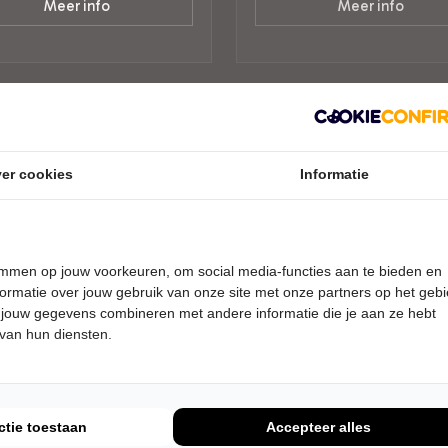
Meer info
Meer info
er cookies
Informatie
temmen op jouw voorkeuren, om social media-functies aan te bieden en
ormatie over jouw gebruik van onze site met onze partners op het geb
 jouw gegevens combineren met andere informatie die je aan ze hebt
 van hun diensten.
DAG 13 FEBRUARI 2027 • 19:00
VRIJDAG 19 FEBRUARI 2027 • 2
UUR
en Kazàn
Donna’s Hot Stuff
an!
A Tribute to the Queen of Dis
mboer
De Tamboer
ctie toestaan
Accepteer alles
veen
Hoogeveen