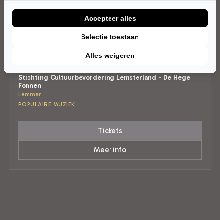
Accepteer alles
Selectie toestaan
ZATERDAG 16 JANUARI 2027 • 20:00 UUR
Syb van der Ploeg
Alles weigeren
Wereldzangers
Stichting Cultuurbevordering Lemsterland - De Hege
Fonnen
Lemmer
POPULAIRE MUZIEK
Tickets
Meer info