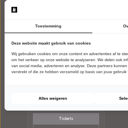
Toestemming
Ov
Deze website maakt gebruik van cookies
Wij gebruiken cookies om onze content en advertenties af te s
om het verkeer op onze website te analyseren. We delen ook inf
van social media, adverteren en analyse. Deze partners kunnen
VRIJDAG 19 FEBRUARI 2027 • 20:15
verstrekt of die ze hebben verzameld op basis van jouw gebruik
UUR
Erik Neimeijer
Scheppingsdrang
De Dillewijn
Ankeveen
Alles weigeren
Sele
POPULAIRE MUZIEK
Tickets