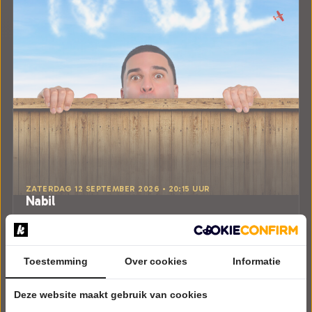
ZATERDAG 12 SEPTEMBER 2026 • 20:15 UUR
Nabil
Daar is hij weer!
Theater de Fransche School
Culemborg
Try-out
Toestemming
Over cookies
Informatie
CABARET
Deze website maakt gebruik van cookies