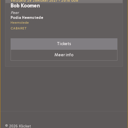
VRIJDAG 29 JANUARI 2027 • 20:15 UUR
Bob Koomen
Peer
Podia Heemstede
Heemstede
CABARET
Tickets
Meer info
© 2026 Klicket