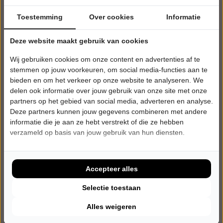
Toestemming
Over cookies
Informatie
Deze website maakt gebruik van cookies
Wij gebruiken cookies om onze content en advertenties af te
stemmen op jouw voorkeuren, om social media-functies aan te
bieden en om het verkeer op onze website te analyseren. We
delen ook informatie over jouw gebruik van onze site met onze
partners op het gebied van social media, adverteren en analyse.
Deze partners kunnen jouw gegevens combineren met andere
informatie die je aan ze hebt verstrekt of die ze hebben
verzameld op basis van jouw gebruik van hun diensten.
ZATERDAG 30 JANUARI 2027 • 19:00 UUR
Steven Kazàn
Hoe dan!
Hotel Theater Figi
Accepteer alles
Zeist
JEUGD
Selectie toestaan
Alles weigeren
Tickets