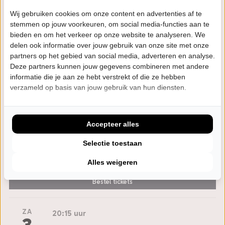
Bestel tickets
Wij gebruiken cookies om onze content en advertenties af te
stemmen op jouw voorkeuren, om social media-functies aan te
bieden en om het verkeer op onze website te analyseren. We
WO
20:15 uur
delen ook informatie over jouw gebruik van onze site met onze
31
partners op het gebied van social media, adverteren en analyse.
WestlandTheater De Naald
Deze partners kunnen jouw gegevens combineren met andere
MRT
Naaldwijk
informatie die je aan ze hebt verstrekt of die ze hebben
verzameld op basis van jouw gebruik van hun diensten.
Laatste Tickets
Accepteer alles
VR
20:00 uur
2
Selectie toestaan
TheaterHotel de Oranjerie
APR
Roermond
Alles weigeren
Bestel tickets
ZA
20:15 uur