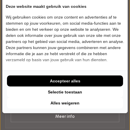
Deze website maakt gebruik van cookies
Wij gebruiken cookies om onze content en advertenties af te
stemmen op jouw voorkeuren, om social media-functies aan te
bieden en om het verkeer op onze website te analyseren. We
delen ook informatie over jouw gebruik van onze site met onze
partners op het gebied van social media, adverteren en analyse.
Deze partners kunnen jouw gegevens combineren met andere
informatie die je aan ze hebt verstrekt of die ze hebben
verzameld op basis van jouw gebruik van hun diensten.
ZONDAG 10 JANUARI 2027 • 15:00 UUR
Nationaal Jeugd Musical Theater
Oliver en het avontuur van de straatkinderen de musical
Schouwburg Middelburg
Accepteer alles
Middelburg
MUSICAL
Selectie toestaan
Alles weigeren
Tickets
Meer info