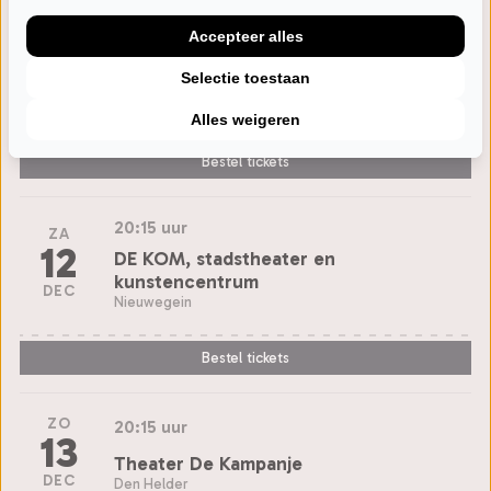
Accepteer alles
VR
20:15 uur
11
Selectie toestaan
Theater de Voorveghter
DEC
Hardenberg
Alles weigeren
Bestel tickets
20:15 uur
ZA
12
DE KOM, stadstheater en
kunstencentrum
DEC
Nieuwegein
Bestel tickets
ZO
20:15 uur
13
Theater De Kampanje
DEC
Den Helder