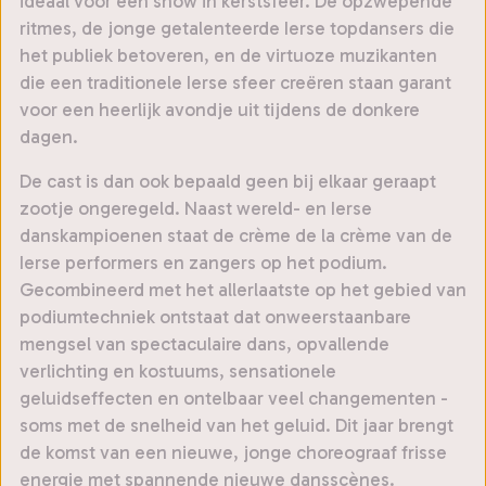
ideaal voor een show in kerstsfeer. De opzwepende
ritmes, de jonge getalenteerde Ierse topdansers die
het publiek betoveren, en de virtuoze muzikanten
die een traditionele Ierse sfeer creëren staan garant
voor een heerlijk avondje uit tijdens de donkere
dagen.
De cast is dan ook bepaald geen bij elkaar geraapt
zootje ongeregeld. Naast wereld- en Ierse
danskampioenen staat de crème de la crème van de
Ierse performers en zangers op het podium.
Gecombineerd met het allerlaatste op het gebied van
podiumtechniek ontstaat dat onweerstaanbare
mengsel van spectaculaire dans, opvallende
verlichting en kostuums, sensationele
geluidseffecten en ontelbaar veel changementen -
soms met de snelheid van het geluid. Dit jaar brengt
de komst van een nieuwe, jonge choreograaf frisse
energie met spannende nieuwe dansscènes.