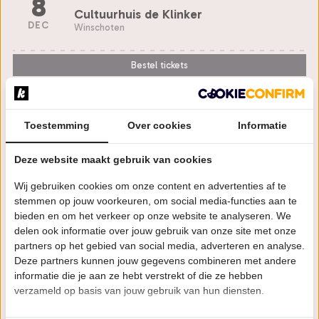
8
Cultuurhuis de Klinker
DEC
Winschoten
Bestel tickets
WO
20:15 uur
9
Toestemming
Over cookies
Informatie
Theater De Hofnar
DEC
Valkenswaard
Deze website maakt gebruik van cookies
Bestel tickets
Wij gebruiken cookies om onze content en advertenties af te
stemmen op jouw voorkeuren, om social media-functies aan te
bieden en om het verkeer op onze website te analyseren. We
DO
20:15 uur
delen ook informatie over jouw gebruik van onze site met onze
10
partners op het gebied van social media, adverteren en analyse.
Kielzog
Deze partners kunnen jouw gegevens combineren met andere
DEC
Hoogezand
informatie die je aan ze hebt verstrekt of die ze hebben
verzameld op basis van jouw gebruik van hun diensten.
Laatste Tickets