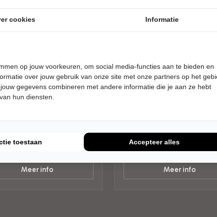
er cookies
Informatie
temmen op jouw voorkeuren, om social media-functies aan te bieden en
G 29 NOVEMBER 2026 • 14:00
ZATERDAG 12 DECEMBER 2026 
ormatie over jouw gebruik van onze site met onze partners op het geb
20:30 UUR
ouden Herinnering
O'DREAMS
 jouw gegevens combineren met andere informatie die je aan ze hebt
 van hun diensten.
lder vol verhalen
Galway
er De Molen
Theater De Molen
ngen
Beuningen
KTHEATER
POPULAIRE MUZIEK
ctie toestaan
Accepteer alles
Tickets
Tickets
Meer info
Meer info