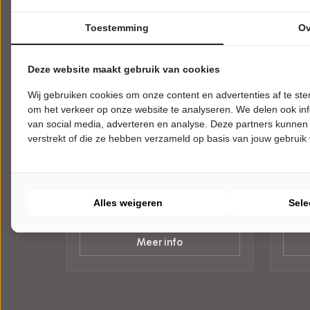
Toestemming
Ov
Deze website maakt gebruik van cookies
Wij gebruiken cookies om onze content en advertenties af te s
WOENSDAG 28 OKTOBER 2026 •
ZONDA
om het verkeer op onze website te analyseren. We delen ook inf
20:00 UUR
UUR
Mens 2 Producties
De G
van social media, adverteren en analyse. Deze partners kunnen
verstrekt of die ze hebben verzameld op basis van jouw gebruik
Relatieverschillen om te gillen!
Een zo
Theater De Molen
Theat
Beuningen
Beuni
ALGEMEEN
MUZIE
Alles weigeren
Sele
Tickets
Meer info