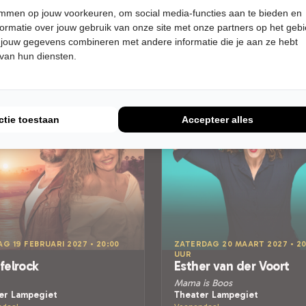
Meer info
temmen op jouw voorkeuren, om social media-functies aan te bieden en
Meer info
ormatie over jouw gebruik van onze site met onze partners op het geb
 jouw gegevens combineren met andere informatie die je aan ze hebt
 van hun diensten.
ctie toestaan
Accepteer alles
AG 19 FEBRUARI 2027 • 20:00
ZATERDAG 20 MAART 2027 • 20
UUR
felrock
Esther van der Voort
Mama is Boos
er Lampegiet
Theater Lampegiet