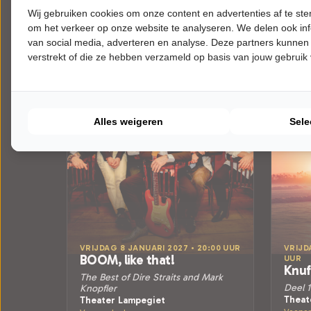
Meer info
Wij gebruiken cookies om onze content en advertenties af te s
om het verkeer op onze website te analyseren. We delen ook inf
van social media, adverteren en analyse. Deze partners kunnen
verstrekt of die ze hebben verzameld op basis van jouw gebruik
Alles weigeren
Sele
VRIJDAG 8 JANUARI 2027 • 20:00 UUR
VRIJD
BOOM, like that!
UUR
Knuf
The Best of Dire Straits and Mark
Deel 1
Knopfler
Theat
Theater Lampegiet