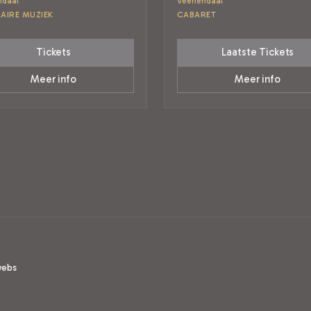
ndaal
Veenendaal
AIRE MUZIEK
CABARET
Tickets
Laatste Tickets
Meer info
Meer info
webs