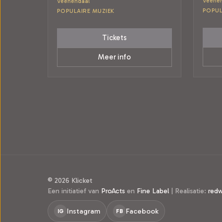
Veene
Veenendaal
POPUL
POPULAIRE MUZIEK
Tickets
Meer info
© 2026 Klicket
Een initiatief van
ProActs
en
Fine Label
|
Realisatie:
red
Instagram
Facebook
IG
FB