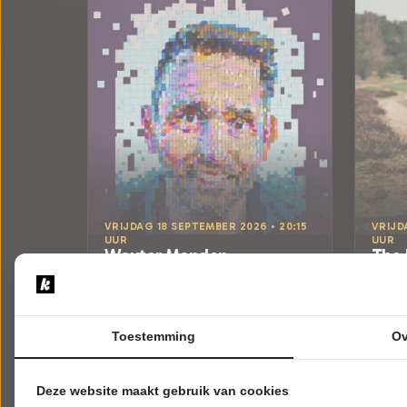
VRIJDAG 18 SEPTEMBER 2026 • 20:15
VRIJD
UUR
UUR
Wouter Monden
The 
Met Blokjes
The R
Theater Lampegiet
Theat
Veenendaal
Veene
CABARET
WEREL
Toestemming
Ov
Tickets
Deze website maakt gebruik van cookies