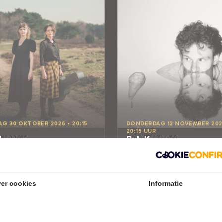
AG 30 OKTOBER 2026 • 20:15
DONDERDAG 12 NOVEMBER 202
20:15 UUR
Lasses
Bob Koomen
ocky Road
Peer
er Lampegiet
Theater Lampegiet
ndaal
Veenendaal
DMUZIEK
Try-out
er cookies
Informatie
CABARET
Tickets
Tickets