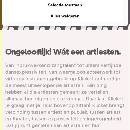
JEUGD
POPULAIRE MUZIEK
Rock4
Simply Tina
26 voorstellingen
12 voorstellingen
Dance
25 voorstellingen
Selectie toestaan
POPULAIRE MUZIEK
POPULAIRE MUZIEK
Steven Kazàn
Syb van der
5 voorstellingen
POPULAIRE MUZIEK
POPULAIRE MUZIEK
Take it to the
The Chicago
14 voorstellingen
8 voorstellingen
Ploeg
22 voorstellingen
Alles weigeren
POPULAIRE MUZIEK
POPULAIRE MUZIEK
The Dubliners
The Dutch Bryan
45 voorstellingen
limit
Funk
WERELDMUZIEK
POPULAIRE MUZIEK
The Johnny Cash
The Kilkennys
Experience
Adams
11 voorstellingen
POPULAIRE MUZIEK
POPULAIRE MUZIEK
The Lasses
The Wieners
Experience
9 voorstellingen
2 voorstellingen
POPULAIRE MUZIEK
CABARET
Treasure
Ultimate Eagles
26 voorstellingen
23 voorstellingen
13 voorstellingen
Waylon
Wouter Monden
21 voorstellingen
31 voorstellingen
9 voorstellingen
9 voorstellingen
2 voorstellingen
Ongelooflijk! Wát een artiesten.
15 voorstellingen
15 voorstellingen
Van indrukwekkend zangtalent tot ultiem verfijnde
dansexpressiviteit, van weergaloos acteerwerk tot
virtuoos instrumentgebruik: op Klicket ontmoet je
de meest uiteenlopende artiesten. Eén ding
hebben al die artiesten gemeen: ze vertellen
allemaal hun eigen unieke verhaal. Daar laat Klicket
je graag met je neus bovenop zitten! Klicket brengt
verbinding tussen artiest en publiek, tussen artiest
en theater, tussen expressiviteit en ingetogenheid.
Dat jij kunt genieten van artiesten en hun