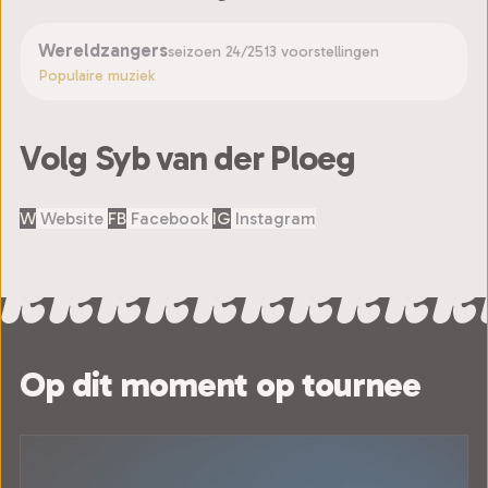
Wereldzangers
seizoen 24/25
13 voorstellingen
Populaire muziek
Volg Syb van der Ploeg
W
Website
FB
Facebook
IG
Instagram
Op dit moment op tournee