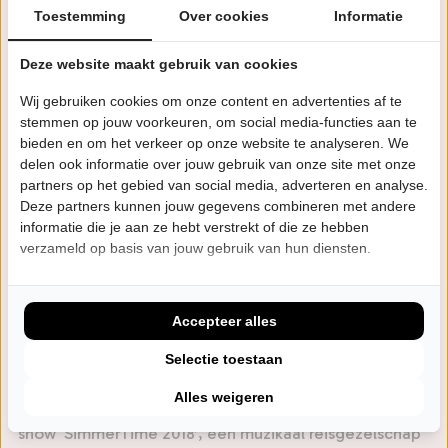
Toestemming
Over cookies
Informatie
In 2006 speelt hij in de musical Rembrandt als alternate
voor hoofdrolspeler Henk Poort. Vanaf 2007 begint hij
Deze website maakt gebruik van cookies
met andere artiesten rond te reizen met populaire
Wij gebruiken cookies om onze content en advertenties af te
Amerikaanse West Coast muziek en Britse popmuziek.
stemmen op jouw voorkeuren, om social media-functies aan te
In 2008 brengt Syb zijn eerste solo-album uit. Een jaar
bieden en om het verkeer op onze website te analyseren. We
later brengt hij met De Kast voor het eerst in jaren
delen ook informatie over jouw gebruik van onze site met onze
partners op het gebied van social media, adverteren en analyse.
weer een nieuw nummer uit; ‘De hel foarby’, als
Deze partners kunnen jouw gegevens combineren met andere
titelsong voor de Nederlandse speelfilm De hel van
informatie die je aan ze hebt verstrekt of die ze hebben
'63.
verzameld op basis van jouw gebruik van hun diensten.
Syb doet in 2010 mee aan het tweede seizoen van het
populaire tv-programma Beste Zangers. In 2011 speelt
Accepteer alles
hij de rol van Jezus in The Passion. Als creatief artiest
Selectie toestaan
en producer maakt Syb in 2018, het jaar waarin
Alles weigeren
Leeuwarden Culturele Hoofdstad van Europa is, de
show ‘SimmerTime 2018’, een muzikaal reisgezelschap