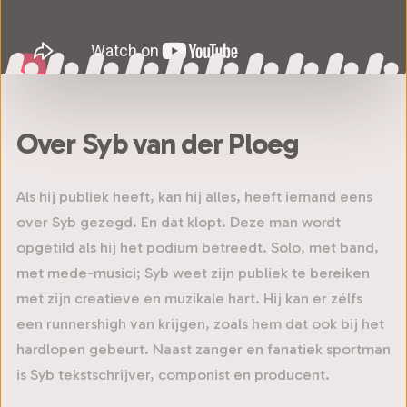
Over Syb van der Ploeg
Als hij publiek heeft, kan hij alles, heeft iemand eens
over Syb gezegd. En dat klopt. Deze man wordt
opgetild als hij het podium betreedt. Solo, met band,
met mede-musici; Syb weet zijn publiek te bereiken
met zijn creatieve en muzikale hart. Hij kan er zélfs
een runnershigh van krijgen, zoals hem dat ook bij het
hardlopen gebeurt. Naast zanger en fanatiek sportman
is Syb tekstschrijver, componist en producent.