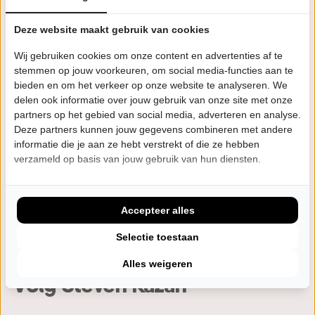
oud.
Deze website maakt gebruik van cookies
Wij gebruiken cookies om onze content en advertenties af te
Eerdere voorstellingen
stemmen op jouw voorkeuren, om social media-functies aan te
bieden en om het verkeer op onze website te analyseren. We
delen ook informatie over jouw gebruik van onze site met onze
Hoe dan!
seizoen 25/26
62 voorstellingen
Familie
partners op het gebied van social media, adverteren en analyse.
Deze partners kunnen jouw gegevens combineren met andere
informatie die je aan ze hebt verstrekt of die ze hebben
Super Magic!
seizoen 24/25
42 voorstellingen
Jeugd
verzameld op basis van jouw gebruik van hun diensten.
Super Magic!
seizoen 23/24
57 voorstellingen
Familie
Accepteer alles
Hey Hallo!
seizoen 23/24
1 voorstellingen
Jeugd
Selectie toestaan
Alles weigeren
Volg Steven Kazàn