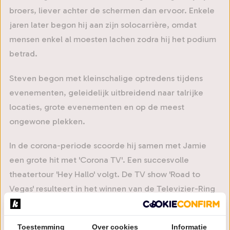
broers, liever achter de schermen dan ervoor. Enkele
jaren later begon hij aan zijn solocarrière, omdat
mensen enkel al moesten lachen zodra hij het podium
betrad.
Steven begon met kleinschalige optredens tijdens
evenementen, geleidelijk uitbreidend naar talrijke
locaties, grote evenementen en op de meest
ongewone plekken.
In de corona-periode scoorde hij samen met Jamie
een grote hit met 'Corona TV'. Een succesvolle
theatertour 'Hey Hallo' volgt. De TV show 'Road to
Vegas' resulteert in het winnen van de Televizier-Ring
Jeugd 2023.
Zijn theatershows zijn een groot succes bij jong én
Toestemming
Over cookies
Informatie