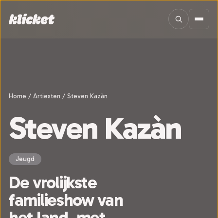
Sla navigatie over
Home
/
Artiesten
/
Steven Kazàn
Steven Kazàn
Jeugd
De vrolijkste
familieshow van
het land, met