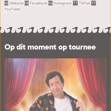
W
Website
FB
Facebook
IG
Instagram
TT
TikTok
YT
YouTube
Op dit moment op tournee