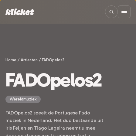
Sla navigatie over
Home
/
Artiesten
/
FADOpelos2
FADOpelos2
Wereldmuziek
FADOpelos2 speelt de Portugese Fado
muziek in Nederland. Het duo bestaande uit
Iris Feijen en Tiago Lageira neemt u mee
door de straten van Lissabon en laat u