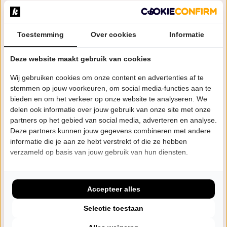
Eerdere voorstellingen
Toestemming
Over cookies
Informatie
Door de straten van Lissabon duo
seizoen 25/26
Deze website maakt gebruik van cookies
10 voorstellingen
Wereldmuziek
Wij gebruiken cookies om onze content en advertenties af te
stemmen op jouw voorkeuren, om social media-functies aan te
Door de Straten van Lissabon
bieden en om het verkeer op onze website te analyseren. We
seizoen 25/26
delen ook informatie over jouw gebruik van onze site met onze
5 voorstellingen
Wereldmuziek
partners op het gebied van social media, adverteren en analyse.
Deze partners kunnen jouw gegevens combineren met andere
Viver e Viver
seizoen 24/25
12 voorstellingen
informatie die je aan ze hebt verstrekt of die ze hebben
Wereldmuziek
verzameld op basis van jouw gebruik van hun diensten.
Viver e Viver
seizoen 23/24
10 voorstellingen
Accepteer alles
Wereldmuziek
Selectie toestaan