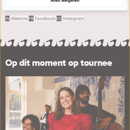
Volg FADOpelos2
Alles weigeren
W
Website
FB
Facebook
IG
Instagram
Op dit moment op tournee