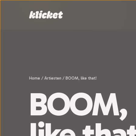
Sla navigatie over
Home
/
Artiesten
/
BOOM, like that!
BOOM,
like that