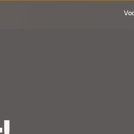
Voo
!