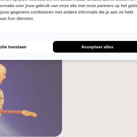
selend, veelzijdig maar vooral kwalitatief van hoog niveau. 
ormatie over jouw gebruik van onze site met onze partners op het geb
ijk en figuurlijk de gevoelige snaar!
 jouw gegevens combineren met andere informatie die je aan ze hebt
 van hun diensten.
 | gitaar en backing vocals: Rob van Kreij | toetsen en back
Hans van Els | basgitaar: Frank van Kreij | sax, percussie en
king vocals: Ilse Lucassen
ctie toestaan
Accepteer alles