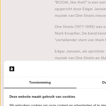
"BOOM, like that!" is een ee
opgericht door Edgar Jansse
muziek van Dire Straits nieuw
Dire Straits (1977-1995) was 
Mark Knopfler. De band kenm
‘vertellende’ stem van Mark 
Edgar Janssen, als oprichter
muziek van Dire Straits en M
originele geluid, heeft de b
De naam “BOOM, like that!” 
uit het niets is ontstaan en i
Toestemming
Ov
Met klassiekers als "Sultans 
Deze website maakt gebruik van cookies
meegenomen op een nostalgisc
Wij gebruiken cookies om onze content en advertenties af te s