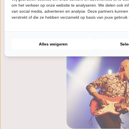
Knopfler. De muziek is afwis
om het verkeer op onze website te analyseren. We delen ook inf
raakt BOOM, like that! letterl
van social media, adverteren en analyse. Deze partners kunnen
verstrekt of die ze hebben verzameld op basis van jouw gebruik
Zang en gitaar: Edgar Janssen
Robert van Vonderen | drums: 
Pepijn Mol | sax, fluit en bac
Alles weigeren
Sele