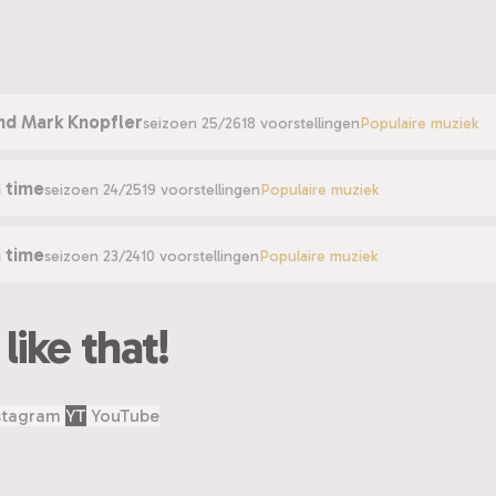
and Mark Knopfler
seizoen 25/26
18 voorstellingen
Populaire muziek
a time
seizoen 24/25
19 voorstellingen
Populaire muziek
a time
seizoen 23/24
10 voorstellingen
Populaire muziek
ike that!
stagram
YT
YouTube