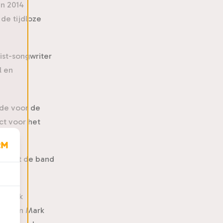
in 2014
de tijdloze
rist-songwriter
l en
fde voor de
ct voor het
it dat de band
ctie.
publiek
erk van Mark