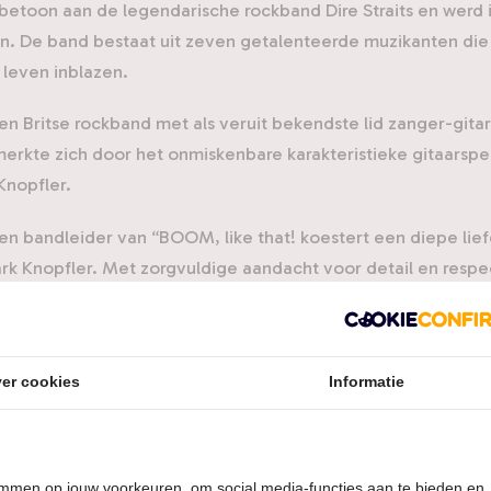
rbetoon aan de legendarische rockband Dire Straits en werd 
n. De band bestaat uit zeven getalenteerde muzikanten die 
 leven inblazen.
een Britse rockband met als veruit bekendste lid zanger-gita
erkte zich door het onmiskenbare karakteristieke gitaarspe
Knopfler.
 en bandleider van “BOOM, like that! koestert een diepe lie
ark Knopfler. Met zorgvuldige aandacht voor detail en respe
and zich toegelegd op deze prachtige muziek.
refereert naar een solo-nummer van Mark Knopfler en het fe
n korte tijd is uitgegroeid tot een professionele theaterprodu
er cookies
Informatie
of Swing", "Telegraph Road en “Brothers in Arms”, wordt het 
he reis van het prille begin van Dire Straits tot het solow
temmen op jouw voorkeuren, om social media-functies aan te bieden en