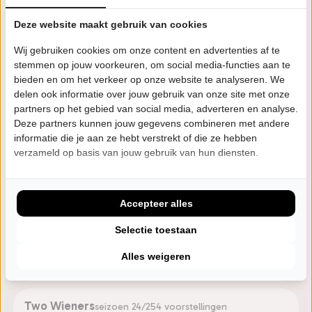
The Wieners Play The Everly Brothers - Part III
seizoen 25/26
19 voorstellingen
Populaire muziek
Deze website maakt gebruik van cookies
Wij gebruiken cookies om onze content en advertenties af te
The Wieners play Classic Rock'n'Roll Stars - Part
stemmen op jouw voorkeuren, om social media-functies aan te
II
bieden en om het verkeer op onze website te analyseren. We
delen ook informatie over jouw gebruik van onze site met onze
seizoen 25/26
10 voorstellingen
Populaire muziek
partners op het gebied van social media, adverteren en analyse.
Deze partners kunnen jouw gegevens combineren met andere
The Wieners Play Hank Williams
seizoen 25/26
informatie die je aan ze hebt verstrekt of die ze hebben
verzameld op basis van jouw gebruik van hun diensten.
3 voorstellingen
Populaire muziek
The Wieners play Classic Rock'n'Roll Stars Part II
Accepteer alles
seizoen 24/25
7 voorstellingen
Populaire muziek
Selectie toestaan
The Wieners Play The Everly Brothers - Part III
Alles weigeren
seizoen 24/25
17 voorstellingen
Populaire muziek
Two Wieners
seizoen 24/25
4 voorstellingen