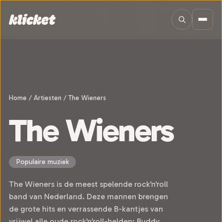
Sla navigatie over
Home
/
Artiesten
/
The Wieners
The Wieners
Populaire muziek
The Wieners is de meest spelende rock’n’roll
band van Nederland. Deze mannen brengen
de grote hits en verrassende B-kantjes van
vrijwel alle oude rock’n’roll-helden: Buddy