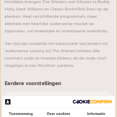
Inmiddels brengen The Wieners ook tributes to Buddy
Holly, Hank Williams en Classic Rock’n’Roll Stars op de
planken. Heel verschillende programma’s, maar
allemaal met heerlijke ouderwetse muziek op
topniveau, vol smakelijke en interessante anekdotes.
Van stevige rockabilly tot suikerzoete tearjerkers tot
ouderwetse country, bij The Wieners klinken alle
nummers zoals ze moeten klinken; als de oude vinyl-
singeltjes in een Wurlitzer-jukebox.
Eerdere voorstellingen
Two Wieners The Everly Brothers Unplugged
seizoen 25/26
8 voorstellingen
Populaire muziek
Toestemming
Over cookies
Informatie