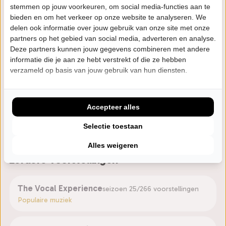
Sankt Pölten. Ook ontvingen ze een prestigieuze
stemmen op jouw voorkeuren, om social media-functies aan te
Amerikaanse CARA Award voor de beste pop/rock
bieden en om het verkeer op onze website te analyseren. We
delen ook informatie over jouw gebruik van onze site met onze
cover voor hun uitvoering van “Uninvited” van Alanis
partners op het gebied van social media, adverteren en analyse.
Morissette.
Deze partners kunnen jouw gegevens combineren met andere
informatie die je aan ze hebt verstrekt of die ze hebben
Dit seizoen tourt Rock4 door Nederland, Duitsland,
verzameld op basis van jouw gebruik van hun diensten.
Oostenrijk en Zwitserland met hun twee
voorstellingen, "The Vocal Experience" en "Queen, A
Accepteer alles
Vocal Night At The Opera, 50th Anniversary". Ook zijn
ze een vast onderdeel van "Legends Remastered".
Selectie toestaan
Alles weigeren
Eerdere voorstellingen
The Vocal Experience
seizoen 25/26
6 voorstellingen
Populaire muziek