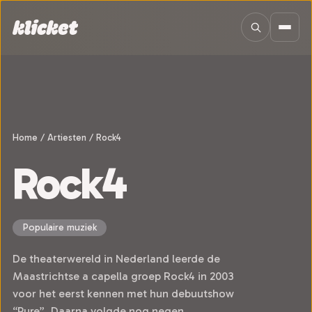
Sla navigatie over
Home
/
Artiesten
/
Rock4
Rock4
Populaire muziek
De theaterwereld in Nederland leerde de
Maastrichtse a capella groep Rock4 in 2003
voor het eerst kennen met hun debuutshow
“Pure”. Daarna volgde nog negen