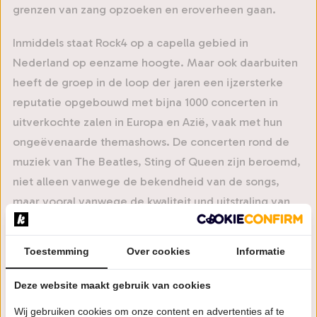
grenzen van zang opzoeken en eroverheen gaan.
Inmiddels staat Rock4 op a capella gebied in
Nederland op eenzame hoogte. Maar ook daarbuiten
heeft de groep in de loop der jaren een ijzersterke
reputatie opgebouwd met bijna 1000 concerten in
uitverkochte zalen in Europa en Azië, vaak met hun
ongeëvenaarde themashows. De concerten rond de
muziek van The Beatles, Sting of Queen zijn beroemd,
niet alleen vanwege de bekendheid van de songs,
maar vooral vanwege de kwaliteit und uitstraling van
de vier zangers, die ieder nummer volledig nieuw
arrangeren en interpreteren en altijd op het hoogste
Toestemming
Over cookies
Informatie
niveau. Naast alle concerten won Rock4 verschillende
grote festivals in binnen- en buitenland, zoals het
Deze website maakt gebruik van cookies
Vokal Total festival in Graz en het Vox Populi festival in
Wij gebruiken cookies om onze content en advertenties af te