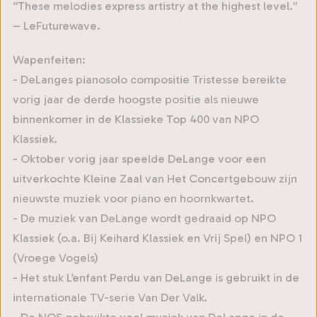
“These melodies express artistry at the highest level.”
– LeFuturewave.
Wapenfeiten:
- DeLanges pianosolo compositie Tristesse bereikte
vorig jaar de derde hoogste positie als nieuwe
binnenkomer in de Klassieke Top 400 van NPO
Klassiek.
- Oktober vorig jaar speelde DeLange voor een
uitverkochte Kleine Zaal van Het Concertgebouw zijn
nieuwste muziek voor piano en hoornkwartet.
- De muziek van DeLange wordt gedraaid op NPO
Klassiek (o.a. Bij Keihard Klassiek en Vrij Spel) en NPO 1
(Vroege Vogels)
- Het stuk L’enfant Perdu van DeLange is gebruikt in de
internationale TV-serie Van Der Valk.
- De NOS gebruikte veel muziek van DeLange in de