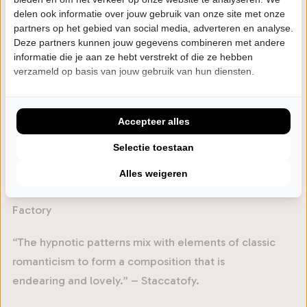
delen ook informatie over jouw gebruik van onze site met onze
Met zijn muziek vergaarde DeLange wereldwijd al
partners op het gebied van social media, adverteren en analyse.
meer dan 40 miljoen streams en ontving hij lovende
Deze partners kunnen jouw gegevens combineren met andere
informatie die je aan ze hebt verstrekt of die ze hebben
kritieken.
verzameld op basis van jouw gebruik van hun diensten.
“From the 1600’s we have Vermeer and Rembrandt.
From the late 1800’s we’re graced by the
Accepteer alles
nimble fingers of Van Gogh. And I predict the next
Selectie toestaan
gracing of nimble fingers will come from
todays – in the form of a Dutch painter of sound, if you
Alles weigeren
will, a neo-romantic pianist named DeLange.” - Glasse
Factory
“The hypnotic patterns mix with elements of classic
romanticism to form a composition that is
endearing and lovely.” – Staccatofy.