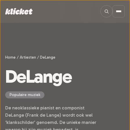
Sla navigatie over
Home
/
Artiesten
/
DeLange
DeLange
Populaire muziek
De neoklassieke pianist en componist
DeLange (Frank de Lange) wordt ook wel
‘klankschilder’ genoemd. De unieke manier
waarop hij zijn muziek benadert, is