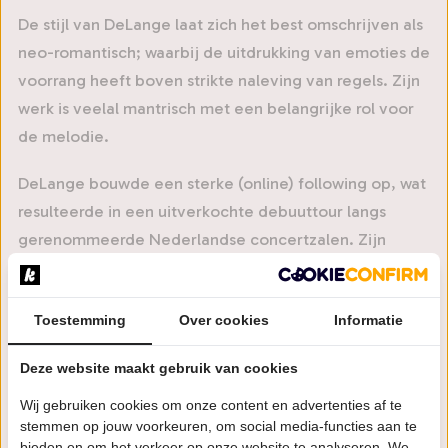
De stijl van DeLange laat zich het best omschrijven als
neo-romantisch; waarbij de uitdrukking van emoties de
voorrang heeft boven strikte naleving van regels. Zijn
werk is veelal mantrisch met een belangrijke rol voor
de melodie.
DeLange bouwde een sterke (online) following op, wat
resulteerde in een uitverkochte debuuttour langs
gerenommeerde Nederlandse concertzalen. Zijn
debuutalbum Images werd in 2022 opgevolgd door het
tweede album Contemplations ~ Opus I & II (met
Toestemming
Over cookies
Informatie
opnames van thuis achter de piano) en in 2023 door de
EP Miniatures, met opnames gemaakt in Het
Deze website maakt gebruik van cookies
Concertgebouw, Amsterdam. Het meest recente
Wij gebruiken cookies om onze content en advertenties af te
album is La Présence d’un Rêve (2024) dat muziek
stemmen op jouw voorkeuren, om social media-functies aan te
bevat voor piano en hoornkwartet.
bieden en om het verkeer op onze website te analyseren. We