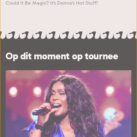
Could It Be Magic? It’s Donna’s Hot Stuff!
Op dit moment op tournee