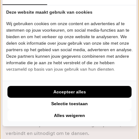
strakke blazers, opzwepende percussie, groovende
Deze website maakt gebruik van cookies
keys en energieke danseressen zorgen samen voor
een show die zowel muzikaal als visueel overdondert.
Wij gebruiken cookies om onze content en advertenties af te
stemmen op jouw voorkeuren, om social media-functies aan te
Glitter en glamour zijn nooit ver weg, altijd in dienst
bieden en om het verkeer op onze website te analyseren. We
van de groove.
delen ook informatie over jouw gebruik van onze site met onze
partners op het gebied van social media, adverteren en analyse.
De kwaliteit van Donna’s Hot Stuff bleef niet
Deze partners kunnen jouw gegevens combineren met andere
informatie die je aan ze hebt verstrekt of die ze hebben
onopgemerkt. De band werd één van de twee
verzameld op basis van jouw gebruik van hun diensten.
winnaars van The Tribute – Battle of the Bands,
seizoen 5. Een bekroning die hun muzikale niveau,
authenticiteit en live-impact onderstreept.
Accepteer alles
Deze theatertour is meer dan een terugblik. Het is een
Selectie toestaan
viering van een artieste die generaties bleef inspireren
en de dansvloer een nieuwe betekenis gaf. Donna’s
Alles weigeren
Hot Stuff bewijst dat deze muziek nog altijd leeft,
verbindt en uitnodigt om te dansen.