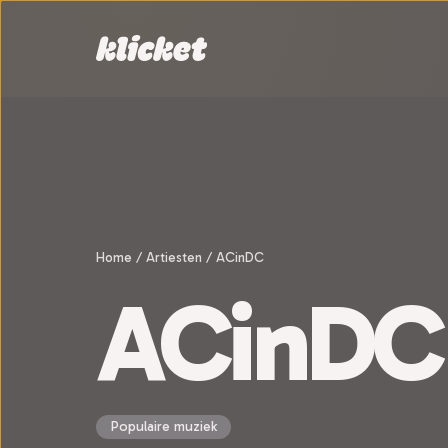
Sla navigatie over
Home
/
Artiesten
/
ACinDC
ACinDC
Populaire muziek