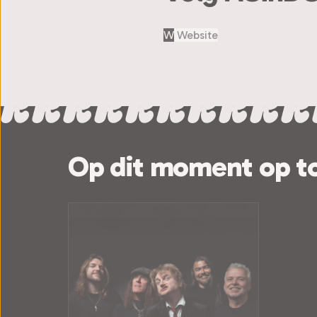
W
Website
Op dit moment op t