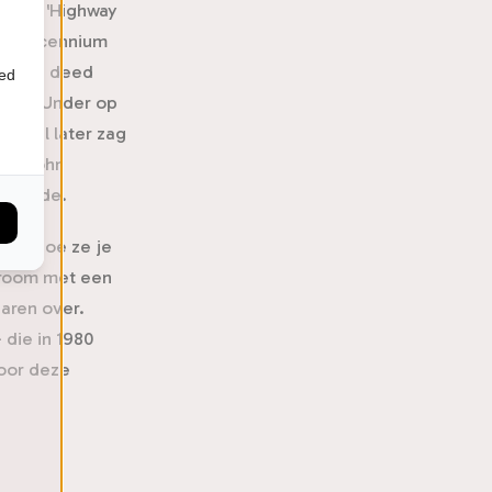
 een 'Highway
ste decennium
vesten deed
ied
e Down Under op
 veel later zag
ker John
ezorgde.
ies hoe ze je
troom met een
aren over.
die in 1980
door deze