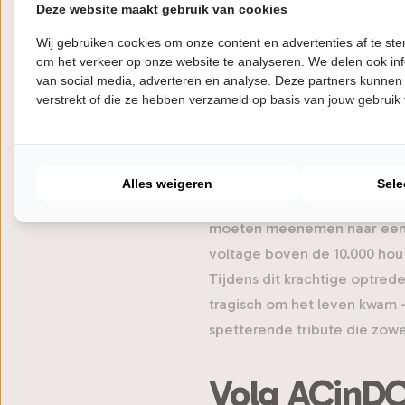
De mannen van ACinDC nemen
Deze website maakt gebruik van cookies
to Hell'. De AC/DC-tributeba
Wij gebruiken cookies om onze content en advertenties af te s
van deze eeuw festivals als
om het verkeer op onze website te analyseren. We delen ook inf
van social media, adverteren en analyse. Deze partners kunnen
trillen. Een trilling die to
verstrekt of die ze hebben verzameld op basis van jouw gebruik
uitnodiging van het managem
ACinDC het daglicht, met ge
Blandford en de energieke g
Alles weigeren
Sele
Door hun jarenlange podiume
moeten meenemen naar een T
voltage boven de 10.000 hou
Tijdens dit krachtige optred
tragisch om het leven kwam 
spetterende tribute die zowel
Volg ACinD