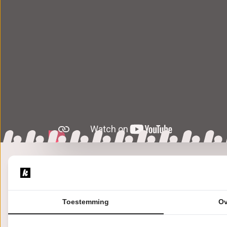
Over ACinD
Toestemming
Ov