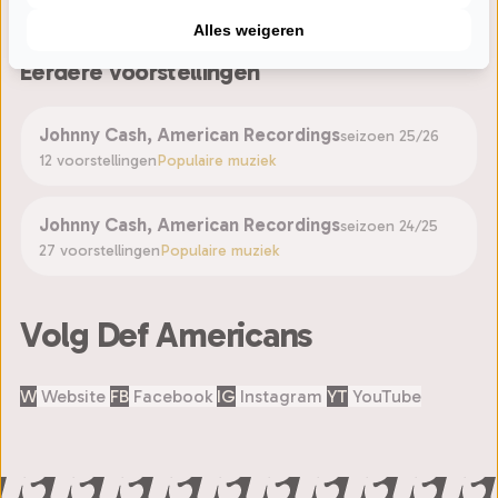
Alles weigeren
Eerdere voorstellingen
Johnny Cash, American Recordings
seizoen 25/26
12 voorstellingen
Populaire muziek
Johnny Cash, American Recordings
seizoen 24/25
27 voorstellingen
Populaire muziek
Volg Def Americans
W
Website
FB
Facebook
IG
Instagram
YT
YouTube