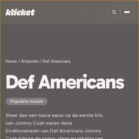
Sla navigatie over
Home
/
Artiesten
/
Def Americans
Def Americans
Populaire muziek
Meer dan een halve eeuw na de eerste hits
van Johnny Cash weten deze
Eindhovenaren van Def Americans Johnny
Cash tribute de swing, sfeer en rebellie van