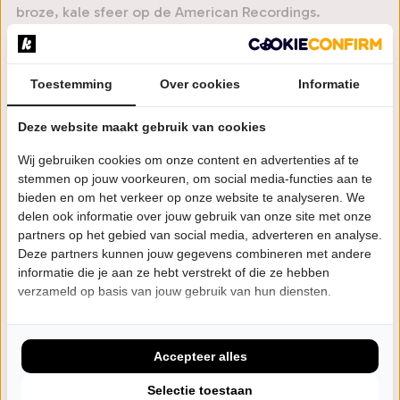
broze, kale sfeer op de American Recordings.
Het definitieve “seal of approval” werd afgegeven in
2013 toen Johnny’s jongere broer Tommy Cash de
Toestemming
Over cookies
Informatie
band benaderde om hem te begeleiden tijdens zijn
Deze website maakt gebruik van cookies
My Brother Johnny concerten in Nederland.
Van kroeg tot poppodium, van feesttent tot festival,
Wij gebruiken cookies om onze content en advertenties af te
van muziekcafé tot theater, Def Americans staat vanaf
stemmen op jouw voorkeuren, om social media-functies aan te
bieden en om het verkeer op onze website te analyseren. We
het ontstaan in 2007 garant voor een authentieke en
delen ook informatie over jouw gebruik van onze site met onze
integere Johnny Cash show.
partners op het gebied van social media, adverteren en analyse.
Deze partners kunnen jouw gegevens combineren met andere
Festivals oa de Zwarte Cross, Bospop, Paaspop, Moulin
informatie die je aan ze hebt verstrekt of die ze hebben
verzameld op basis van jouw gebruik van hun diensten.
Blues, Solar, Speedfest, Dauwpop en Festyland.
Uitverkochte clubshows werden onder andere
gespeeld in Paradiso Amsterdam, Effenaar Eindhoven,
Accepteer alles
Paard van Troje Den Haag, W2 Den Bosch,
Selectie toestaan
Burgerweeshuis Deventer.