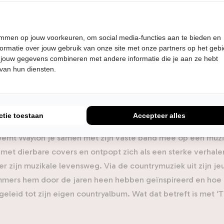
on het pad van de country en in 2022 volgt zijn eerste Neder
tel ‘Willem’. Nu keert hij op zijn schreden terug met ‘Time 
he The Time Jumpers uit Nashville, die western swing, klass
temmen op jouw voorkeuren, om social media-functies aan te bieden en
een eigen virtuoos geluid. De club van fantastische studio
ormatie over jouw gebruik van onze site met onze partners op het geb
n met jamsessies, die tot een fenomeen uitgroeiden in de
 jouw gegevens combineren met andere informatie die je aan ze hebt
 van hun diensten.
j hun wekelijkse optreden al onder anderen Joe Walsh, Robe
immy Buffett en Kings of Leon als speciale gasten aankondi
j met hem gingen samenwerken aan zijn nieuwste album – dat
de – en dat is te horen: de muzikale kwaliteit spat er vanaf.
ctie toestaan
Accepteer alles
eemt Waylon je samen met zijn vaste band mee op een muzika
 met dierbare covers en ontpopt zich als een sterke verhale
r zijn muzikale levensweg. Via de countrymuziek uit zijn jeu
mmers hem door de jaren heen hebben geïnspireerd en hoe 
geleid tot zijn eigen countryalbum. Wat dat betreft is met 