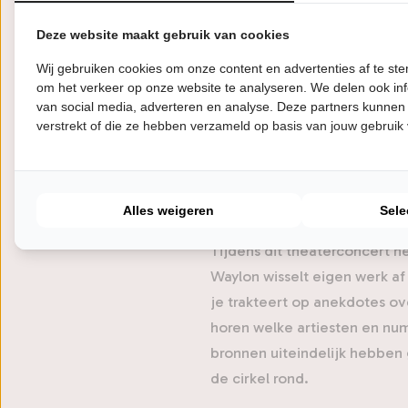
In de coronatijd verliet Wayl
album met de toepasselijke ti
Deze website maakt gebruik van cookies
verwijst naar de legendarisc
Wij gebruiken cookies om onze content en advertenties af te s
jazz weten te vermengen tot 
om het verkeer op onze website te analyseren. We delen ook inf
begon een kwart eeuw gelede
van social media, adverteren en analyse. Deze partners kunnen
verstrekt of die ze hebben verzameld op basis van jouw gebruik
de country. Zo mochten ze bi
Norah Jones, Bonnie Raitt, J
kreeg het voor elkaar dat zi
uiteindelijk naar hen vernoem
Alles weigeren
Sele
Tijdens dit theaterconcert n
Waylon wisselt eigen werk af
je trakteert op anekdotes ove
horen welke artiesten en nu
bronnen uiteindelijk hebben 
de cirkel rond.