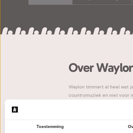
Over Waylo
Waylon timmert al heel wat ja
countrymuziek en niet voor n
countrylegende Waylon Jenn
Dukes of Hazard’. In 2008 br
natuurlijk van The Common Li
Toestemming
Ov