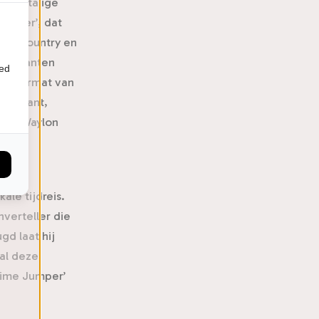
landstalige
Jumper’, dat
ieke country en
muzikanten
ied
 bakermat van
rt Plant,
gen. Waylon
 hij
le tijdreis.
nverteller die
gd laat hij
al deze
‘Time Jumper’