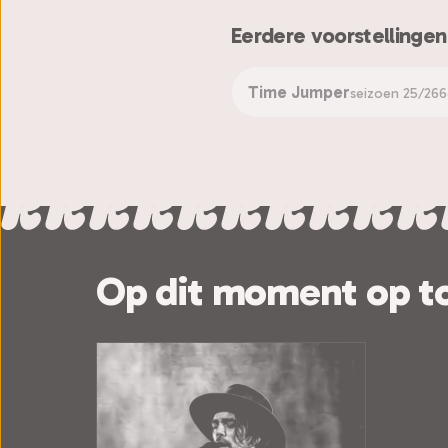
Eerdere voorstellingen
Time Jumper
seizoen 25/26
6
Op dit moment op t