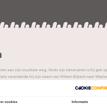
n
ren aan zijn muzikale weg. Sinds zijn tienerjaren is hij gek o
iets veranderde hij zijn naam van Willem Bijkerk naar Waylo
ings, onder andere bekend van de Highwayman en de titels
ak Waylon door met zijn album ‘Wicked Ways’ en iedereen k
nnets en de hit ‘Calm After The Storm’.
er cookies
Informatie