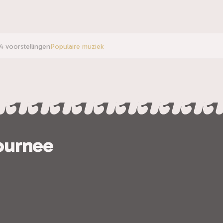
4 voorstellingen
Populaire muziek
ournee