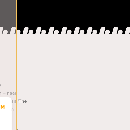
p
n – naar
ong van ‘The
ent hem