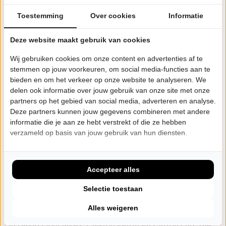
het warme geluid van Maurice White en de
Toestemming
Over cookies
Informatie
herkenbare stem van Ralph Johnson. The Chicago
Funk laat de muziek van Earth, Wind & Fire in al z'n
Deze website maakt gebruik van cookies
groovy glorie tot leven komen. Alle hits komen langs:
'Boogie Wonderland', 'Let's Groove', 'After the Love has
Wij gebruiken cookies om onze content en advertenties af te
stemmen op jouw voorkeuren, om social media-functies aan te
Gone' en natuurlijk de eeuwige wereldhit 'September'.
bieden en om het verkeer op onze website te analyseren. We
Een dansvloer in theaterstoelen, geen excuus om te
delen ook informatie over jouw gebruik van onze site met onze
blijven zitten.
partners op het gebied van social media, adverteren en analyse.
Deze partners kunnen jouw gegevens combineren met andere
informatie die je aan ze hebt verstrekt of die ze hebben
Dat dit eerbetoon hout snijdt, blijkt wel uit de officiële
verzameld op basis van jouw gebruik van hun diensten.
erkenning van Earth, Wind & Fire zelf, een
schouderklopje dat maar weinig tributebands ten deel
valt. Als runner-up van The Tribute: Battle of the Bands
Accepteer alles
op SBS6 bliezen ze in seizoen 2 publiek en jury omver,
Selectie toestaan
en hun eerste theatertour was meteen een schot in de
Alles weigeren
roos. De drie stemmen van het origineel zijn gevonden
in David Gonçalves, Clayton Peroti en Clifton End, die