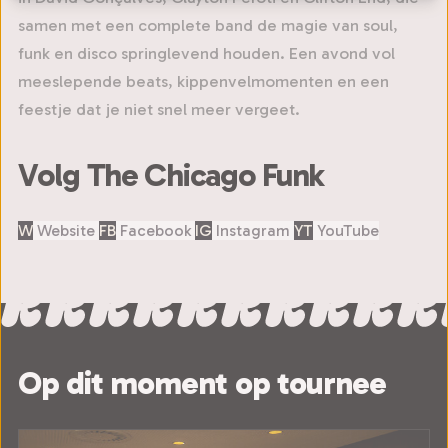
samen met een complete band de magie van soul,
funk en disco springlevend houden. Een avond vol
meeslepende beats, kippenvelmomenten en een
feestje dat je niet snel meer vergeet.
Volg The Chicago Funk
W
Website
FB
Facebook
IG
Instagram
YT
YouTube
Op dit moment op tournee