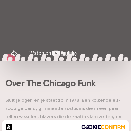
Over The Chicago Funk
Sluit je ogen en je staat zo in 1978. Een kolkende elf-
koppige band, glimmende kostuums die in een paar
tellen wisselen, blazers die de zaal in vlam zetten, en
die onmiskenbare hoge zangnoten van Phillip Bailey,