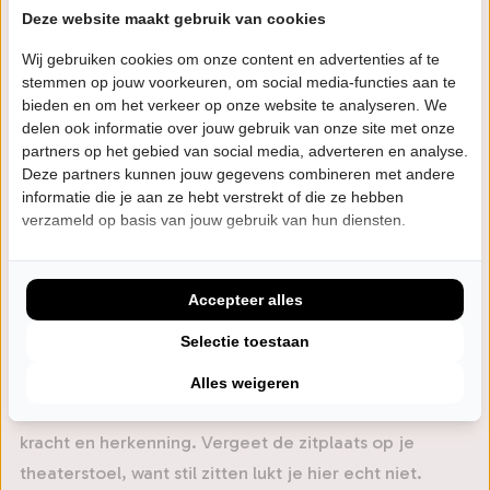
Deze website maakt gebruik van cookies
explosieve begintijd van de Ike & Tina Turner Revue
passeert, net als haar iconische comeback en haar
Wij gebruiken cookies om onze content en advertenties af te
stemmen op jouw voorkeuren, om social media-functies aan te
transformatie tot wereldwijd symbool van kracht en
bieden en om het verkeer op onze website te analyseren. We
onverzettelijkheid.
delen ook informatie over jouw gebruik van onze site met onze
partners op het gebied van social media, adverteren en analyse.
Bonita is een absolute vakvrouw. Ze deelde het
Deze partners kunnen jouw gegevens combineren met andere
podium met Michael Bublé en stond regelmatig als
informatie die je aan ze hebt verstrekt of die ze hebben
verzameld op basis van jouw gebruik van hun diensten.
achtergrondzangeres bij Helene Fischer, en wanneer
zij het podium betreedt voel je de passie, soul en
onvergetelijke energie waar Tina om bekend stond.
Accepteer alles
Aan haar zijde: een liveband van vijf topmuzikanten en
Selectie toestaan
twee fantastische achtergrondzangeressen die de
avond opstuwen tot grote hoogtes. Geen ingetogen
Alles weigeren
eerbetoon, maar een wervelende theateravond vol
kracht en herkenning. Vergeet de zitplaats op je
theaterstoel, want stil zitten lukt je hier echt niet.