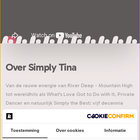
Over Simply Tina
Van de rauwe energie van River Deep - Mountain High
tot wereldhits als What's Love Got to Do with It, Private
Dancer en natuurlijk Simply the Best: vijf decennia
muziekgeschiedenis van een vrouw die de rock-'n-roll
herdefinieerde. In Simply Tina stapt zangeres Bonita
Niessen in de voetsporen van de legende, en pakt ze
Toestemming
Over cookies
Informatie
de essentie van Tina Turner tot in de perfectie. De