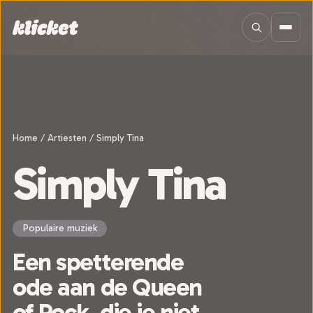
Sla navigatie over
Home
/
Artiesten
/
Simply Tina
Simply Tina
Populaire muziek
Een spetterende
ode aan de Queen
of Rock, die je niet