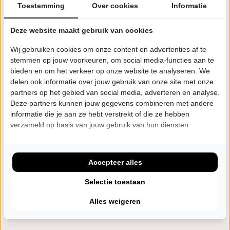
Toestemming
Over cookies
Informatie
Eerdere voorstellingen
Deze website maakt gebruik van cookies
Wij gebruiken cookies om onze content en advertenties af te
Rumours
seizoen 25/26
3 voorstellingen
Populaire muziek
stemmen op jouw voorkeuren, om social media-functies aan te
bieden en om het verkeer op onze website te analyseren. We
delen ook informatie over jouw gebruik van onze site met onze
DECADE - 10 years the best of the 70's
partners op het gebied van social media, adverteren en analyse.
seizoen 24/25
35 voorstellingen
Populaire muziek
Deze partners kunnen jouw gegevens combineren met andere
informatie die je aan ze hebt verstrekt of die ze hebben
Songs for the Road
verzameld op basis van jouw gebruik van hun diensten.
seizoen 23/24
21 voorstellingen
Populaire muziek
Accepteer alles
Volg 70s unplugged
Selectie toestaan
Alles weigeren
W
Website
FB
Facebook
IG
Instagram
YT
YouTube