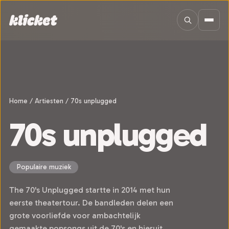
Sla navigatie over
Home
/
Artiesten
/
70s unplugged
70s unplugged
Populaire muziek
The 70's Unplugged startte in 2014 met hun
eerste theatertour. De bandleden delen een
grote voorliefde voor ambachtelijk
gemaakte popsongs uit de 70's en hieruit