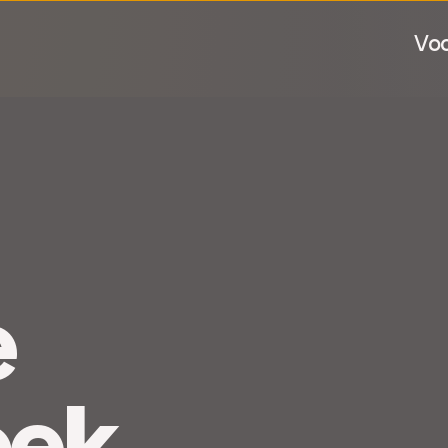
Voo
e
oek