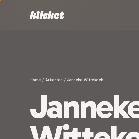
Sla navigatie over
Home
/
Artiesten
/
Janneke Wittekoek
Jannek
Wittek