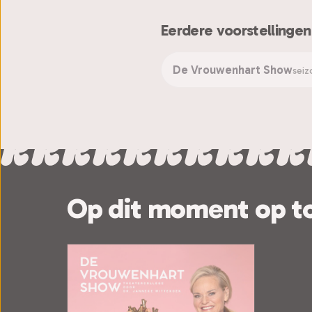
Eerdere voorstellingen
De Vrouwenhart Show
seiz
Op dit moment op t