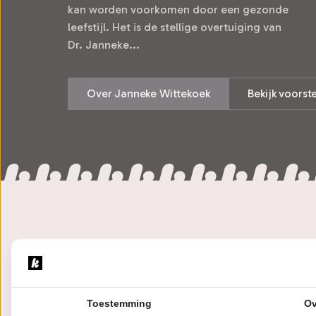
kan worden voorkomen door een gezonde
leefstijl. Het is de stellige overtuiging van
Dr. Janneke...
Over Janneke Wittekoek
Bekijk voorst
Over Jannek
Toestemming
Ov
De constatering is simpel, g