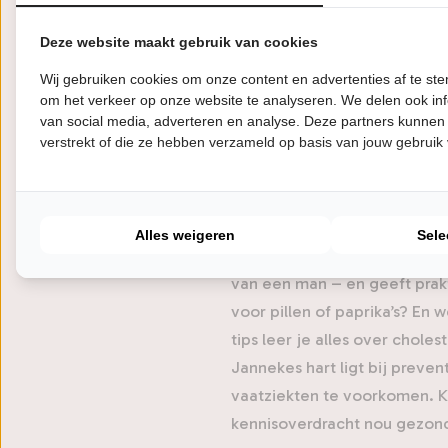
hart- en vaatziekten kan wor
van Dr. Janneke Wittekoek - 
Deze website maakt gebruik van cookies
cardioloog, gezondheidswete
Wij gebruiken cookies om onze content en advertenties af te s
tv-programma’s als ‘De Dokte
om het verkeer op onze website te analyseren. We delen ook inf
van social media, adverteren en analyse. Deze partners kunnen
en dat maar liefst acht boe
verstrekt of die ze hebben verzameld op basis van jouw gebruik
Even terug: het overgrote d
moeten we doen - en dan met
waarbij ze ons theater tot h
Alles weigeren
Sele
steeds doodsoorzaak nummer 
van een man – en geeft prak
voor pillen of paprika’s? En 
tips leer je alles over chole
Jannekes hart ligt bij preve
vaatziekten te voorkomen. K
kennisoverdracht nou gezond