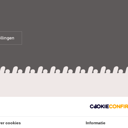
ellingen
e Wittekoek
er cookies
Informatie
eruststellend aangenaam en verontrustend tegelijk: tachtig 