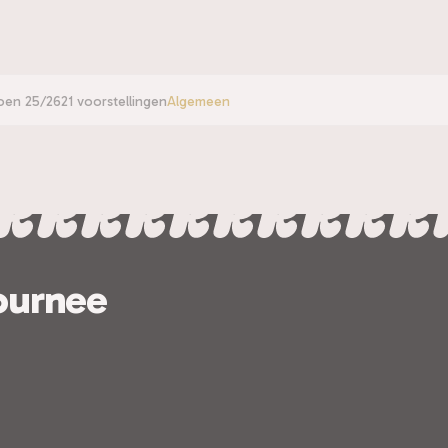
oen 25/26
21 voorstellingen
Algemeen
ournee