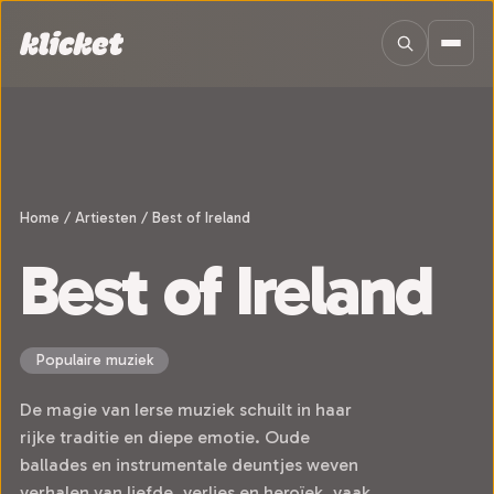
Sla navigatie over
Home
/
Artiesten
/
Best of Ireland
Best of Ireland
Populaire muziek
De magie van Ierse muziek schuilt in haar
rijke traditie en diepe emotie. Oude
ballades en instrumentale deuntjes weven
verhalen van liefde, verlies en heroïek, vaak