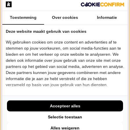
natuurlijk de traditionele banjo en viool, een
gevarieerd twee uur durend programma, met passie
en energie gebracht, het plezier straalt eraf!
Toestemming
Over cookies
Informatie
Met muziek van onder anderen The Pogues, Johnny
Deze website maakt gebruik van cookies
Logan, Sinéad O’Connor, The Script en Snow Patrol.
Wij gebruiken cookies om onze content en advertenties af te
stemmen op jouw voorkeuren, om social media-functies aan te
=== Blue Grass Boogiemen & Cor Sanne (post_id
bieden en om het verkeer op onze website te analyseren. We
delen ook informatie over jouw gebruik van onze site met onze
8649) ===
partners op het gebied van social media, adverteren en analyse.
Cor Sanne is al sinds de jaren '60 van de vorige eeuw
Deze partners kunnen jouw gegevens combineren met andere
actief in de muziek. Eerst als muzikant, maar later
informatie die je aan ze hebt verstrekt of die ze hebben
verzameld op basis van jouw gebruik van hun diensten.
voornamelijk als organisator van country
evenementen. Zo boekte hij shows met de grootste
namen uit de country- en aanverwante muziek (zoals
Accepteer alles
Johnny Cash, Emmylou Harris, Buck Owens, Bill
Selectie toestaan
Monroe en Jerry Lee Lewis) in Nederland en Europa.
Zijn muzikantenbloed kroop echter voort en zo
Alles weigeren