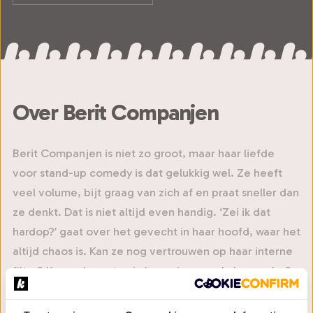
Over Berit Companjen
Berit Companjen is niet zo groot, maar haar liefde
voor stand-up comedy is dat gelukkig wel. Ze heeft
veel volume, bijt graag van zich af en praat sneller dan
ze denkt. Dat is niet altijd even handig. ‘Zei ik dat
hardop?’ gaat over het gevecht in haar hoofd, waar het
altijd chaos is. Kan ze nog vertrouwen op haar interne
filter? Kan ze berusten in haar nieuwe rol als moeder?
Kan ze ooit ontspannen, terwijl ze het beste gedijt bij
onrust? Gelukkig voor haar is er altijd die