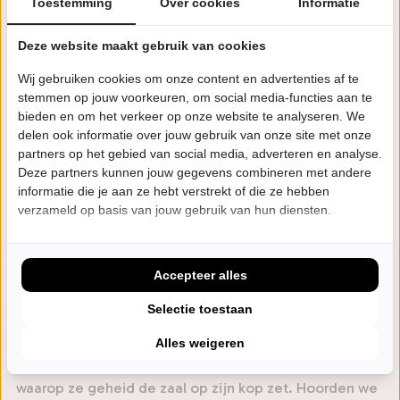
Toestemming
Over cookies
Informatie
humoristische kijk op het leven en onovertroffen
zelfspot die geen antwoord op vragen geeft, maar wel
Deze website maakt gebruik van cookies
een lach op de mond tovert.
Wij gebruiken cookies om onze content en advertenties af te
stemmen op jouw voorkeuren, om social media-functies aan te
Berit (spreek uit: Brit) is sinds jaar en dag een vaste
bieden en om het verkeer op onze website te analyseren. We
delen ook informatie over jouw gebruik van onze site met onze
waarde in Comedy Club Haug. Afgelopen seizoenen
partners op het gebied van social media, adverteren en analyse.
zorgde ze samen met Silvester Zwaneveld voor
Deze partners kunnen jouw gegevens combineren met andere
avonden vol “aanstekelijke energie” (Theaterkrant)
informatie die je aan ze hebt verstrekt of die ze hebben
verzameld op basis van jouw gebruik van hun diensten.
met ‘Hij zei/Zij zei’, een voorstelling waarin een man
en een vrouw hun onenigheden met veel verbale
bombarie proberen te beslechten. Nu gaat ze solo het
Accepteer alles
gevecht met zichzelf aan en trekt ze het land in met
Selectie toestaan
scherpe observaties en haar innemende
persoonlijkheid. Zuidwester op, want er wacht een
Alles weigeren
orkaan aan gedachten en grappen, in een avond
waarop ze geheid de zaal op zijn kop zet. Hoorden we