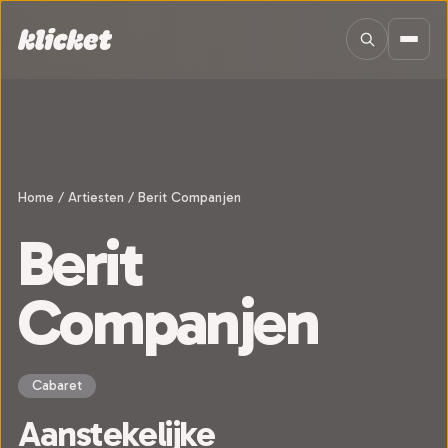
Sla navigatie over
Home
/
Artiesten
/
Berit Companjen
Berit
Companjen
Cabaret
Aanstekelijke