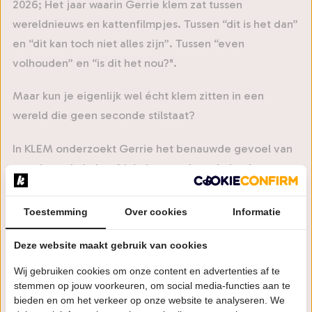
2026; Het jaar waarin Gerrie klem zat tussen
wereldnieuws en kattenfilmpjes. Tussen “dit is het dan”
en “dit kan toch niet alles zijn”. Tussen “even
volhouden” en “is dit het nou?".
Maar kun je eigenlijk wel écht klem zitten in een
wereld die geen seconde stilstaat?
In KLEM onderzoekt Gerrie het benauwde gevoel van
vastzitten. In je hoofd, in je agenda en in je eigen
gelijk. Met scherpe grappen, absurde beelden en
pijnlijke herkenning probeert hij te ontdekken of de
Toestemming
Over cookies
Informatie
deur echt op slot zit, of dat hij al die tijd gewoon stond
te duwen terwijl er “trekken” op stond.
Deze website maakt gebruik van cookies
Een oudejaarsconference over vastlopen in een
Wij gebruiken cookies om onze content en advertenties af te
wereld die doordraait en over wat er gebeurt als je
stemmen op jouw voorkeuren, om social media-functies aan te
bieden en om het verkeer op onze website te analyseren. We
eindelijk durft te bewegen.