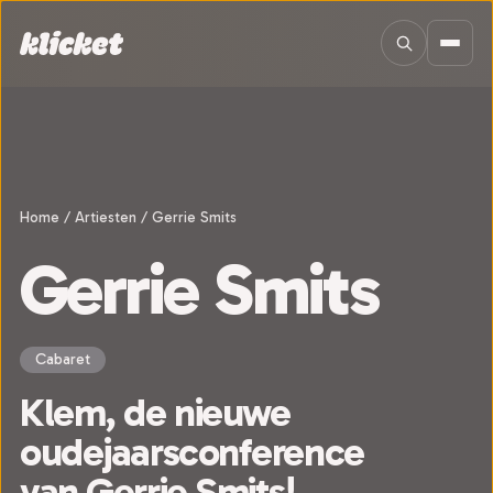
Sla navigatie over
Home
/
Artiesten
/
Gerrie Smits
Gerrie Smits
Cabaret
Klem, de nieuwe
oudejaarsconference
van Gerrie Smits!