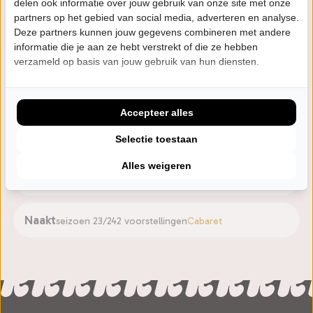
delen ook informatie over jouw gebruik van onze site met onze
partners op het gebied van social media, adverteren en analyse.
Deze partners kunnen jouw gegevens combineren met andere
Eerdere voorstellingen
informatie die je aan ze hebt verstrekt of die ze hebben
verzameld op basis van jouw gebruik van hun diensten.
Zoete Koek
seizoen 25/26
5 voorstellingen
Cabaret
Accepteer alles
Oudejaarsconference 2025: Tijdloos
seizoen 25/26
28 voorstellingen
Cabaret
Selectie toestaan
Alles weigeren
Zoete Koek
seizoen 24/25
37 voorstellingen
Cabaret
Naakt
seizoen 23/24
2 voorstellingen
Cabaret