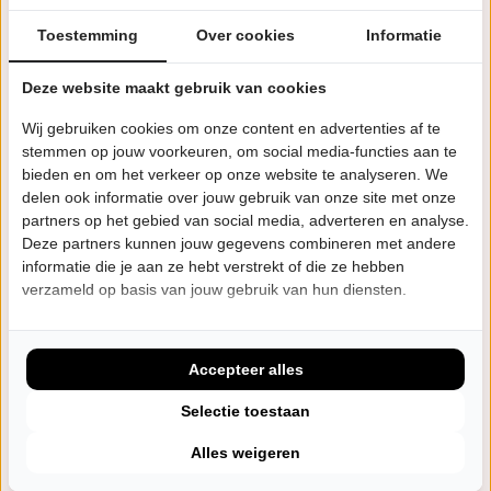
programma dat The Lasses samen brengen met Leoni
Toestemming
Over cookies
Informatie
Jansen.
“Wat zingen zij superieur" - de Volkskrant
Deze website maakt gebruik van cookies
“Een parel voor de folk” - Oor
Wij gebruiken cookies om onze content en advertenties af te
"Hemelse samenzang" - AltCountry
stemmen op jouw voorkeuren, om social media-functies aan te
bieden en om het verkeer op onze website te analyseren. We
"Een schitterende ode aan de menselijke stem" - Blues
delen ook informatie over jouw gebruik van onze site met onze
'n Roots
partners op het gebied van social media, adverteren en analyse.
Deze partners kunnen jouw gegevens combineren met andere
"I have been a friend and a fan of the Lasses for some
informatie die je aan ze hebt verstrekt of die ze hebben
verzameld op basis van jouw gebruik van hun diensten.
years now. I love the way they sing, and love the way
they are. And it makes me happy that they are being
recognised for the love and the talent they possess." -
Accepteer alles
Luka Bloom
Selectie toestaan
Alles weigeren
Eerdere voorstellingen