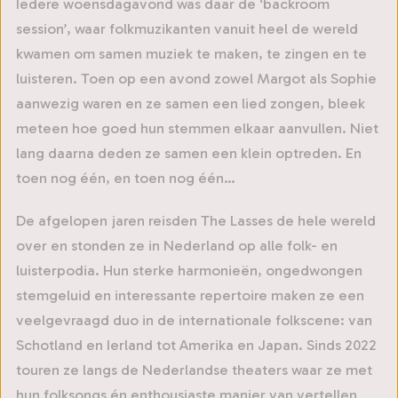
Iedere woensdagavond was daar de ‘backroom
session’, waar folkmuzikanten vanuit heel de wereld
kwamen om samen muziek te maken, te zingen en te
luisteren. Toen op een avond zowel Margot als Sophie
aanwezig waren en ze samen een lied zongen, bleek
meteen hoe goed hun stemmen elkaar aanvullen. Niet
lang daarna deden ze samen een klein optreden. En
toen nog één, en toen nog één…
De afgelopen jaren reisden The Lasses de hele wereld
over en stonden ze in Nederland op alle folk- en
luisterpodia. Hun sterke harmonieën, ongedwongen
stemgeluid en interessante repertoire maken ze een
veelgevraagd duo in de internationale folkscene: van
Schotland en Ierland tot Amerika en Japan. Sinds 2022
touren ze langs de Nederlandse theaters waar ze met
hun folksongs én enthousiaste manier van vertellen