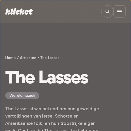
Sla navigatie over
Home
/
Artiesten
/
The Lasses
The Lasses
Wereldmuziek
The Lasses staan bekend om hun geweldige
vertolkingen van Ierse, Schotse en
Amerikaanse folk, en hun troostrijke eigen
werk. Centraal bij The Lasses staat altijd de