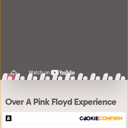
Over A Pink Floyd Experience
Vintage klanken die door je borstkas dreunen, een
lichtshow die je adem inhoudt en muzikanten die elke