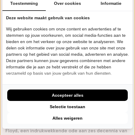
Toestemming
Over cookies
Informatie
gitaarsolo behandelen als heilig erfgoed. A Pink Floyd
Experience neemt je mee naar de gouden jaren van
Deze website maakt gebruik van cookies
Floyd en doet dat met de precisie waar fans hun
Wij gebruiken cookies om onze content en advertenties af te
handen voor op elkaar zetten. Van vroege
stemmen op jouw voorkeuren, om social media-functies aan te
psychedelica tot de iconische arena-rock, alles
bieden en om het verkeer op onze website te analyseren. We
delen ook informatie over jouw gebruik van onze site met onze
passeert de revue in een meeslepende live-ervaring
partners op het gebied van social media, adverteren en analyse.
die je rechtstreeks terugflitst naar het origineel.
Deze partners kunnen jouw gegevens combineren met andere
informatie die je aan ze hebt verstrekt of die ze hebben
A Pink Floyd Experience geldt als de bekendste en
verzameld op basis van jouw gebruik van hun diensten.
succesvolste Belgische band die zich aan het
herscheppen van dit legendarische geluid heeft
Accepteer alles
gewijd. Met de eerste twee tours, The Greatest Hits
en 50 Years of Dark Side of the Moon, veroverde de
Selectie toestaan
band de grootste theaters van Belgie. Nu komt het
Alles weigeren
meest ambitieuze project tot nu toe: 60 Years of Pink
Floyd, een indrukwekkende ode aan zes decennia van