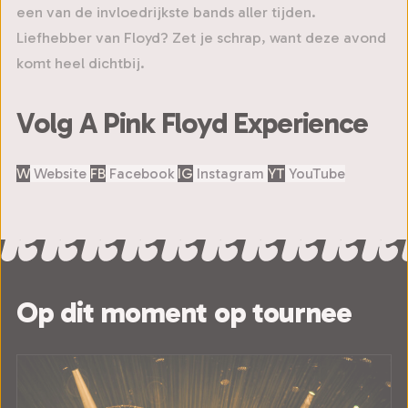
een van de invloedrijkste bands aller tijden.
Liefhebber van Floyd? Zet je schrap, want deze avond
komt heel dichtbij.
Volg A Pink Floyd Experience
W
Website
FB
Facebook
IG
Instagram
YT
YouTube
Op dit moment op tournee