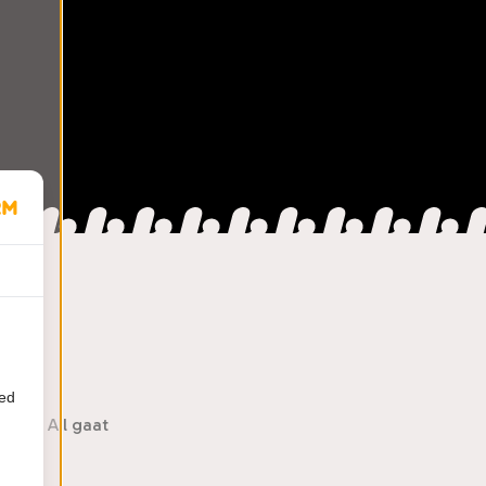
ied
s It All gaat