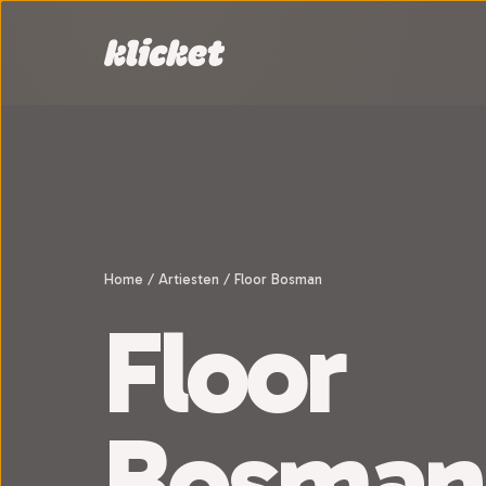
Sla navigatie over
Home
/
Artiesten
/
Floor Bosman
Floor
Bosman